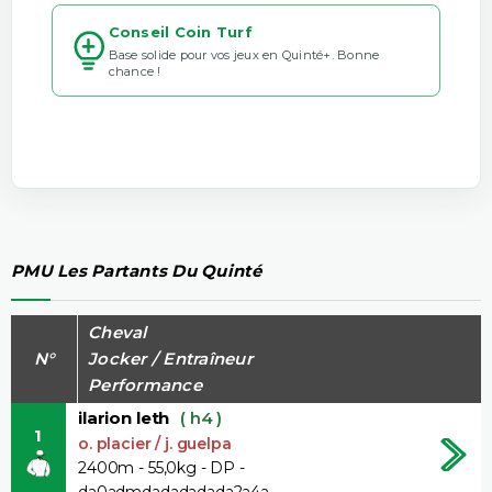
Conseil Coin Turf
Base solide pour vos jeux en Quinté+. Bonne
chance !
PMU Les Partants Du Quinté
Cheval
N°
Jocker / Entraîneur
Performance
ilarion leth
( h4 )
1
o. placier / j. guelpa
2400m - 55,0kg - DP -
da0admdadadadada2a4a