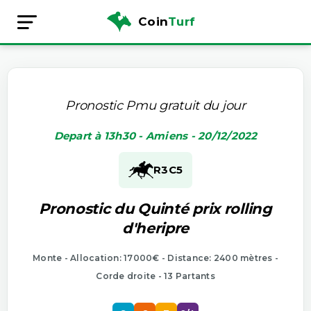
Coin
Turf
Pronostic Pmu gratuit du jour
Depart à 13h30 - Amiens - 20/12/2022
R3
C5
Pronostic du Quinté prix rolling
d'heripre
Monte - Allocation: 17000€ - Distance: 2400 mètres -
Corde droite - 13 Partants