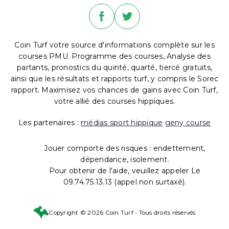
Coin Turf votre source d'informations complète sur les
courses PMU. Programme des courses, Analyse des
partants, pronostics du quinté, quarté, tiercé gratuits,
ainsi que les résultats et rapports turf, y compris le Sorec
rapport. Maximisez vos chances de gains avec Coin Turf,
votre allié des courses hippiques.
Les partenaires :
médias sport hippique
geny course
Jouer comporte des risques : endettement,
dépendance, isolement.
Pour obtenir de l'aide, veuillez appeler Le
09.74.75.13.13 (appel non surtaxé).
Copyright © 2026 Coin Turf - Tous droits réservés