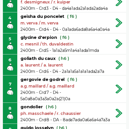
f. desmigneux / r. kuiper
2400m - Crd:3 - D4 - da4a1ada2a1ada2ada4a
geisha du poncelet
( f6 )
4
m. verva / m. verva
2400m - Crd:4 - D4 - 0a1ada6ada8a6a4a0a4a
glycine d'erpion
( f6 )
5
c. mesnil / th. duvaldestin
2400m - Crd:5 - 1a1a2a5m1a4a1ada1mda
goliath du caux
( h6 )
6
a. laurent / a. laurent
2400m - Crd:6 - D4 - 2a1a1a5a1a1a1ada2a7a
gergovie de godrel
( f6 )
7
a.g. maillard / a.g. maillard
2400m - Crd:7 - D4 -
5a0a8a0a3a3a0a2a(21)0a
gondolier
( h6 )
8
ph. masschaele / r. chaussier
2400m - Crd:8 - DA - 8ada7ada0a6a6a4a7a3a
guido josselyn
( h6 )