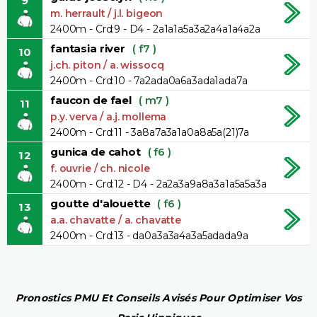
9
m. herrault / j.l. bigeon
2400m - Crd:9 - D4 - 2a1a1a5a3a2a4a1a4a2a
fantasia river
( f7 )
10
j.ch. piton / a. wissocq
2400m - Crd:10 - 7a2ada0a6a3ada1ada7a
faucon de fael
( m7 )
11
p.y. verva / a.j. mollema
2400m - Crd:11 - 3a8a7a3a1a0a8a5a(21)7a
gunica de cahot
( f6 )
12
f. ouvrie / ch. nicole
2400m - Crd:12 - D4 - 2a2a3a9a8a3a1a5a5a3a
goutte d'alouette
( f6 )
13
a.a. chavatte / a. chavatte
2400m - Crd:13 - da0a3a3a4a3a5adada9a
Pronostics PMU Et Conseils Avisés Pour Optimiser Vos