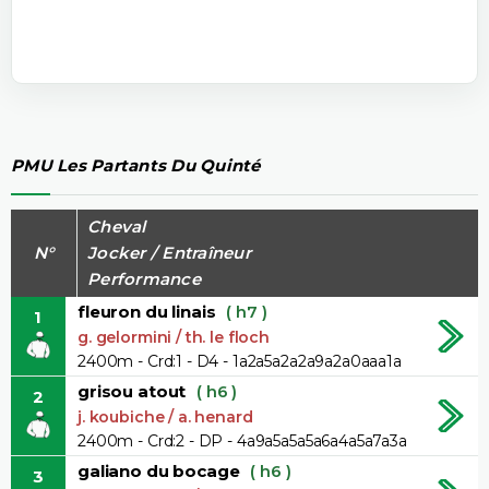
PMU Les Partants Du Quinté
Cheval
N°
Jocker / Entraîneur
Performance
fleuron du linais
( h7 )
1
g. gelormini / th. le floch
2400m - Crd:1 - D4 - 1a2a5a2a2a9a2a0aaa1a
grisou atout
( h6 )
2
j. koubiche / a. henard
2400m - Crd:2 - DP - 4a9a5a5a5a6a4a5a7a3a
galiano du bocage
( h6 )
3