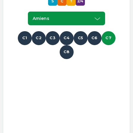
S
C
T
2/4
Amiens
C1
C2
C3
C4
C5
C6
C7
C8