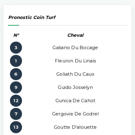
Pronostic Coin Turf
N°
Cheval
3
Galiano Du Bocage
1
Fleuron Du Linais
6
Goliath Du Caux
9
Guido Josselyn
12
Gunica De Cahot
7
Gergovie De Godrel
13
Goutte D'alouette