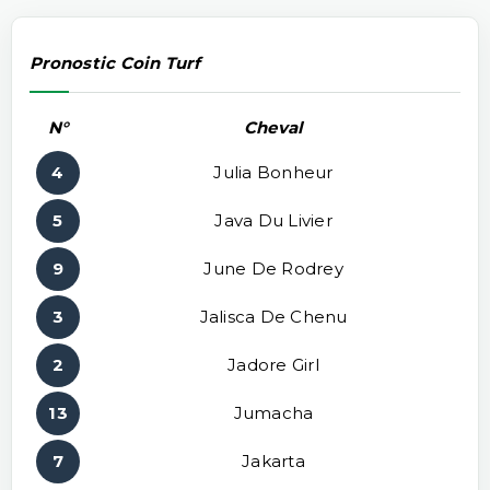
Pronostic Coin Turf
N°
Cheval
4
Julia Bonheur
5
Java Du Livier
9
June De Rodrey
3
Jalisca De Chenu
2
Jadore Girl
13
Jumacha
7
Jakarta