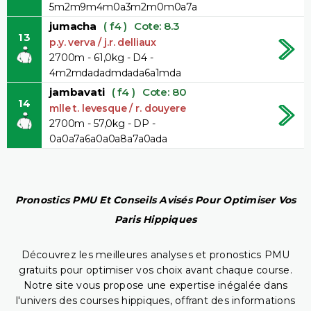
5m2m9m4m0a3m2m0m0a7a
jumacha
( f4 )
Cote: 8.3
13
p.y. verva / j.r. delliaux
2700m - 61,0kg - D4 -
4m2mdadadmdada6a1mda
jambavati
( f4 )
Cote: 80
14
mlle t. levesque / r. douyere
2700m - 57,0kg - DP -
0a0a7a6a0a0a8a7a0ada
Pronostics PMU Et Conseils Avisés Pour Optimiser Vos
Paris Hippiques
Découvrez les meilleures analyses et pronostics PMU
gratuits pour optimiser vos choix avant chaque course.
Notre site vous propose une expertise inégalée dans
l'univers des courses hippiques, offrant des informations