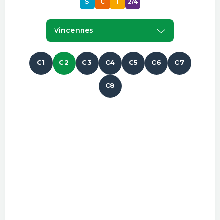
S
C
T
2/4
Vincennes
C1
C2
C3
C4
C5
C6
C7
C8