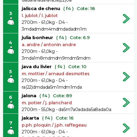
jalisca de chenu
( f4 )
Cote: 18
3
l. jublot / l. jublot
2700m - 61,0kg - D4 -
3mdadmdm4mdmdadadm1m
julia bonheur
( f4 )
Cote: 6.9
4
a. andre / antonin andre
2700m - 61,0kg -
3mda1m8mdmdm9mdm5mdm
java du livier
( f4 )
Cote: 10
5
m. mottier / arnaud desmottes
2700m - 61,0kg - D4 -
ra(22)dmdada5m1mdm1mda
jalona
( f4 )
Cote: 89
6
m. potier / j. planchard
2700m - 55,0kg - da5m7a0adada5a8ada0a
jakarta
( f4 )
Cote: 16
7
p.ph. ploquin / j.ph. raffegeau
2700m - 61,0kg - D4 -