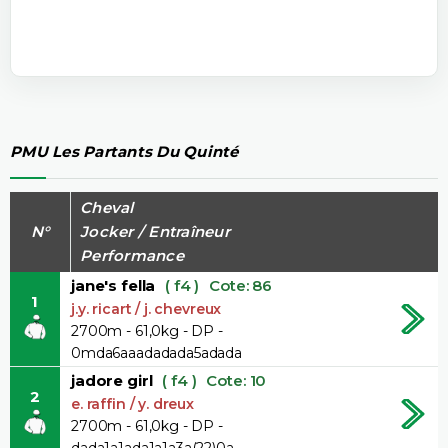
PMU Les Partants Du Quinté
Cheval
N°
Jocker / Entraîneur
Performance
jane's fella
( f4 )
Cote: 86
1
j.y. ricart / j. chevreux
2700m - 61,0kg - DP -
0mda6aaadadada5adada
jadore girl
( f4 )
Cote: 10
2
e. raffin / y. dreux
2700m - 61,0kg - DP -
dada1a1ada1a1a3a(22)0a