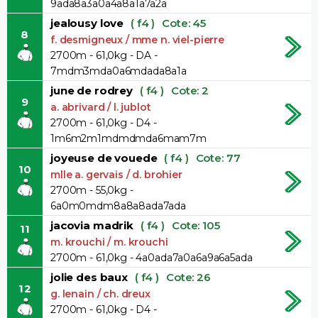
9ada8a3a0a4a8a1a7a2a
jealousy love
( f4 )
Cote: 45
8
f. desmigneux / mme n. viel-pierre
2700m - 61,0kg - DA -
7mdm3mda0a6mdada8a1a
june de rodrey
( f4 )
Cote: 2
9
a. abrivard / l. jublot
2700m - 61,0kg - D4 -
1m6m2m1mdmdmda6mam7m
joyeuse de vouede
( f4 )
Cote: 77
10
mlle a. gervais / d. brohier
2700m - 55,0kg -
6a0m0mdm8a8a8ada7ada
jacovia madrik
( f4 )
Cote: 105
11
m. krouchi / m. krouchi
2700m - 61,0kg - 4a0ada7a0a6a9a6a5ada
jolie des baux
( f4 )
Cote: 26
12
g. lenain / ch. dreux
2700m - 61,0kg - D4 -