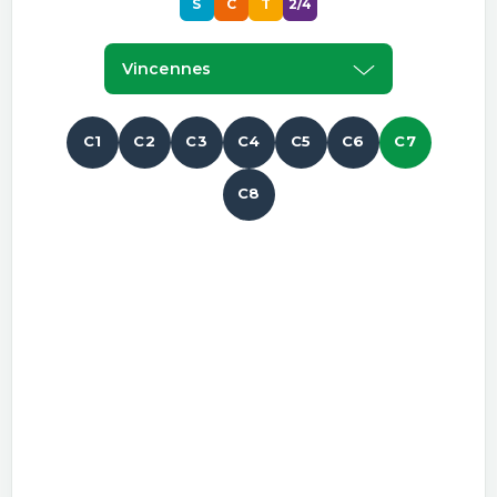
S
C
T
2/4
Vincennes
C1
C2
C3
C4
C5
C6
C7
C8