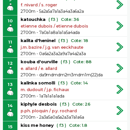
f. nivard / s. roger
2700m - 5a2a5a7a1a3a4a3a6a2a
katouchka
( f3 )
Cote: 36
10
etienne dubois / etienne dubois
2700m - 7a0a1a8a1a1a5a4ada
kalita d'heninel
( f3 )
Cote: 18
11
j.m. bazire / j.g. van eeckhaute
2700m - 0a6a2a3a2a9a7a4a2a3a
kouba d'ourville
( f3 )
Cote: 88
12
e. allard / e. allard
2700m - da9mdmdm2m3mdm1m(22)da
kalinka somolli
( f3 )
Cote: 14
13
m. dudouit / j.p. fichaux
2700m - 1a7a1a1a1ada
kiphyle desbois
( f3 )
Cote: 26
14
p.ph. ploquin / p.y. rochard
2700m - 2a3a5a0a5a2a3a7a1a6a
kiss me honey
( f3 )
Cote: 1.8
15