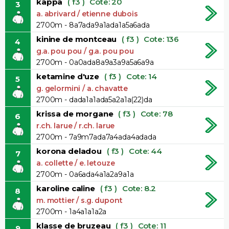
kappa
( f3 )
Cote: 20
3
a. abrivard / etienne dubois
2700m - 8a7ada9a1ada1a5a6ada
kinine de montceau
( f3 )
Cote: 136
4
g.a. pou pou / g.a. pou pou
2700m - 0a0ada8a9a3a9a5a6a9a
ketamine d'uze
( f3 )
Cote: 14
5
g. gelormini / a. chavatte
2700m - dada1a1ada5a2a1a(22)da
krissa de morgane
( f3 )
Cote: 78
6
r.ch. larue / r.ch. larue
2700m - 7a9m7ada7a4ada4adada
korona deladou
( f3 )
Cote: 44
7
a. collette / e. letouze
2700m - 0a6ada4a1a2a9a1a
karoline caline
( f3 )
Cote: 8.2
8
m. mottier / s.g. dupont
2700m - 1a4a1a1a2a
klasse de bruzeau
( f3 )
Cote: 11
9