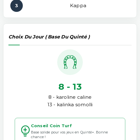
3
Kappa
Choix Du Jour ( Base Du Quinté )
8 - 13
8 - karoline caline
13 - kalinka somolli
Conseil Coin Turf
Base solide pour vos jeux en Quinté+. Bonne
chance !