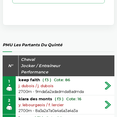
PMU Les Partants Du Quinté
Cheval
N°
Jocker / Entraîneur
Performance
keep faith
( f3 )
Cote: 86
1
j. dubois / j. dubois
2700m - 9mda5a2adadmda8admda
kiara des monts
( f3 )
Cote: 16
2
y. lebourgeois / f. lercier
2700m - 8a3a2a7a0a4a6a3a4a3a