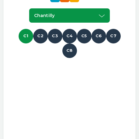
Chantilly
C1
C2
C3
C4
C5
C6
C7
C8