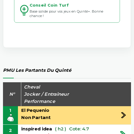
Conseil Coin Turf
Base solide pour vos jeux en Quinté+. Bonne
chance !
PMU Les Partants Du Quinté
Cheval
N°
Jocker / Entraîneur
Performance
1
El Pequenio
Non Partant
inspired idea
( h2 )
Cote: 4.7
2