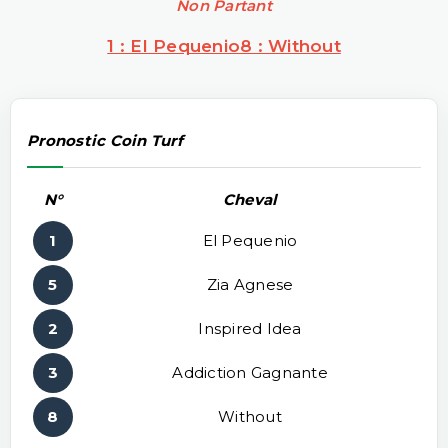
Non Partant
1 : El Pequenio
8 : Without
Pronostic Coin Turf
N°
Cheval
1
El Pequenio
5
Zia Agnese
2
Inspired Idea
3
Addiction Gagnante
8
Without