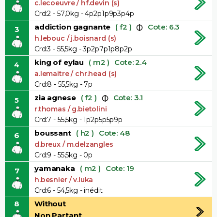
c.lecoeuvre / hf.devin (s)
Crd:2 - 57,0kg - 4p2p1p9p3p4p
addiction gagnante
( f2 )
Cote: 6.3
3
h.lebouc / j.boisnard (s)
Crd:3 - 55,5kg - 3p2p7p1p8p2p
king of eylau
( m2 )
Cote: 2.4
4
a.lemaitre / chr.head (s)
Crd:8 - 55,5kg - 7p
zia agnese
( f2 )
Cote: 3.1
5
r.thomas / g.bietolini
Crd:7 - 55,5kg - 1p2p5p5p9p
boussant
( h2 )
Cote: 48
6
d.breux / m.delzangles
Crd:9 - 55,5kg - 0p
yamanaka
( m2 )
Cote: 19
7
h.besnier / v.luka
Crd:6 - 54,5kg - inédit
8
Without
Non Partant