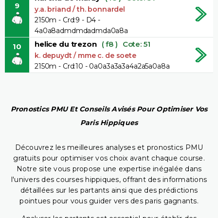
9
y.a. briand / th. bonnardel
2150m - Crd:9 - D4 -
4a0a8admdmdadmda0a8a
helice du trezon
( f8 )
Cote: 51
10
k. depuydt / mme c. de soete
2150m - Crd:10 - 0a0a3a3a3a4a2a5a0a8a
Pronostics PMU Et Conseils Avisés Pour Optimiser Vos
Paris Hippiques
Découvrez les meilleures analyses et pronostics PMU
gratuits pour optimiser vos choix avant chaque course.
Notre site vous propose une expertise inégalée dans
l'univers des courses hippiques, offrant des informations
détaillées sur les partants ainsi que des prédictions
pointues pour vous guider vers des paris gagnants.