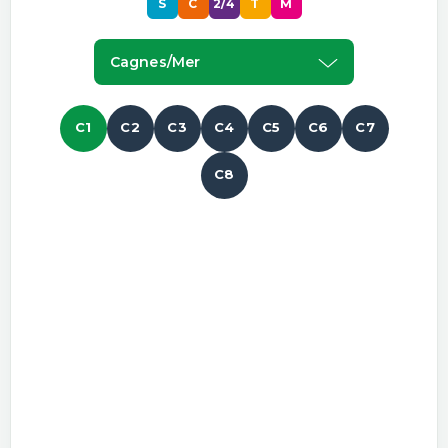
S
C
2/4
T
M
Cagnes/mer
C1
C2
C3
C4
C5
C6
C7
C8