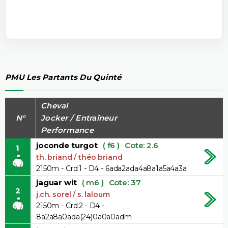
PMU Les Partants Du Quinté
Cheval
N°
Jocker / Entraîneur
Performance
joconde turgot
( f6 )
Cote: 2.6
1
th. briand / théo briand
2150m - Crd:1 - D4 - 6ada2ada4a8a1a5a4a3a
jaguar wit
( m6 )
Cote: 37
2
j.ch. sorel / s. laloum
2150m - Crd:2 - D4 -
8a2a8a0ada(24)0a0a0adm