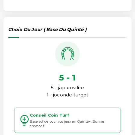
Choix Du Jour ( Base Du Quinté )
5 - 1
5 - japarov lire
1 - joconde turgot
Conseil Coin Turf
Base solide pour vos jeux en Quinté+. Bonne
chance !