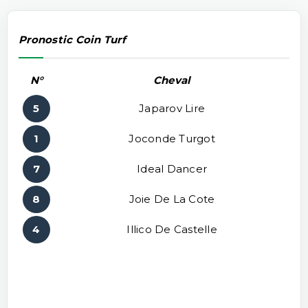
Pronostic Coin Turf
N°
Cheval
5
Japarov Lire
1
Joconde Turgot
7
Ideal Dancer
8
Joie De La Cote
4
Illico De Castelle