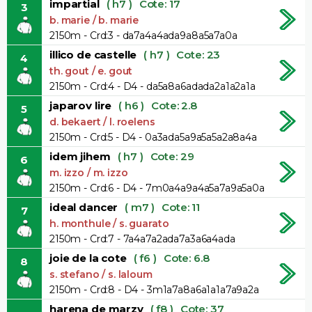
impartial
( h7 )
Cote: 17
3
b. marie / b. marie
2150m - Crd:3 - da7a4a4ada9a8a5a7a0a
illico de castelle
( h7 )
Cote: 23
4
th. gout / e. gout
2150m - Crd:4 - D4 - da5a8a6adada2a1a2a1a
japarov lire
( h6 )
Cote: 2.8
5
d. bekaert / l. roelens
2150m - Crd:5 - D4 - 0a3ada5a9a5a5a2a8a4a
idem jihem
( h7 )
Cote: 29
6
m. izzo / m. izzo
2150m - Crd:6 - D4 - 7m0a4a9a4a5a7a9a5a0a
ideal dancer
( m7 )
Cote: 11
7
h. monthule / s. guarato
2150m - Crd:7 - 7a4a7a2ada7a3a6a4ada
joie de la cote
( f6 )
Cote: 6.8
8
s. stefano / s. laloum
2150m - Crd:8 - D4 - 3m1a7a8a6a1a1a7a9a2a
harena de marzy
( f8 )
Cote: 37