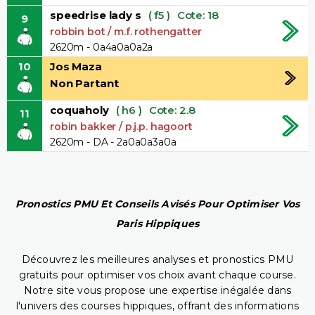
speedrise lady s
( f5 )
Cote: 18
9
robbin bot / m.f. rothengatter
2620m - 0a4a0a0a2a
10
Jos Maza
Non Partant
coquaholy
( h6 )
Cote: 2.8
11
robin bakker / p.j.p. hagoort
2620m - DA - 2a0a0a3a0a
Pronostics PMU Et Conseils Avisés Pour Optimiser Vos
Paris Hippiques
Découvrez les meilleures analyses et pronostics PMU
gratuits pour optimiser vos choix avant chaque course.
Notre site vous propose une expertise inégalée dans
l'univers des courses hippiques, offrant des informations