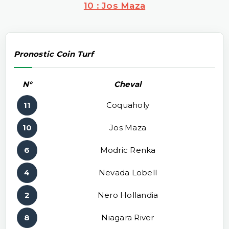
10 : Jos Maza
Pronostic Coin Turf
N°
Cheval
11
Coquaholy
10
Jos Maza
6
Modric Renka
4
Nevada Lobell
2
Nero Hollandia
8
Niagara River