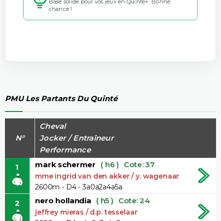
Base solide pour vos jeux en Quinté+. Bonne
chance !
PMU Les Partants Du Quinté
Cheval
N°
Jocker / Entraîneur
Performance
mark schermer
( h6 )
Cote: 37
1
mme ingrid van den akker / y. wagenaar
2600m - D4 - 3a0a2a4a5a
nero hollandia
( h5 )
Cote: 24
2
jeffrey mieras / d.p. tesselaar