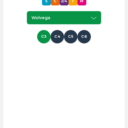
S
C
2/4
T
M
Wolvega
C3
C4
C5
C6