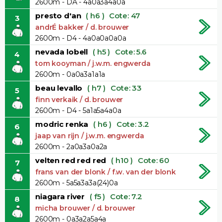
2600m - DA - 4a0a3a4a0a
presto d'an
( h6 )
Cote: 47
3
andrÉ bakker / d. brouwer
2600m - D4 - 4a0a0a0a0a
nevada lobell
( h5 )
Cote: 5.6
4
tom kooyman / j.w.m. engwerda
2600m - 0a0a3a1a1a
beau levallo
( h7 )
Cote: 33
5
finn verkaik / d. brouwer
2600m - D4 - 5a1a5a4a0a
modric renka
( h6 )
Cote: 3.2
6
jaap van rijn / j.w.m. engwerda
2600m - 2a0a3a0a2a
velten red red red
( h10 )
Cote: 60
7
frans van der blonk / f.w. van der blonk
2600m - 5a5a3a3a(24)0a
niagara river
( f5 )
Cote: 7.2
8
micha brouwer / d. brouwer
2600m - 0a3a2a5a4a