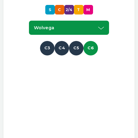
S
C
2/4
T
M
Wolvega
C3
C4
C5
C6