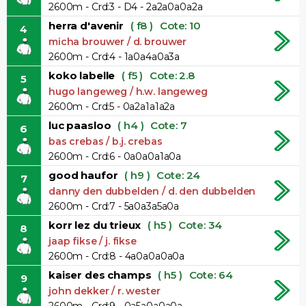
2600m - Crd:3 - D4 - 2a2a0a0a2a
herra d'avenir
( f8 )
Cote: 10
4
micha brouwer / d. brouwer
2600m - Crd:4 - 1a0a4a0a3a
koko labelle
( f5 )
Cote: 2.8
5
hugo langeweg / h.w. langeweg
2600m - Crd:5 - 0a2a1a1a2a
luc paasloo
( h4 )
Cote: 7
6
bas crebas / b.j. crebas
2600m - Crd:6 - 0a0a0a1a0a
good haufor
( h9 )
Cote: 24
7
danny den dubbelden / d. den dubbelden
2600m - Crd:7 - 5a0a3a5a0a
korr lez du trieux
( h5 )
Cote: 34
8
jaap fikse / j. fikse
2600m - Crd:8 - 4a0a0a0a0a
kaiser des champs
( h5 )
Cote: 64
9
john dekker / r. wester
2600m - Crd:9 - 0a5a0a0a0a