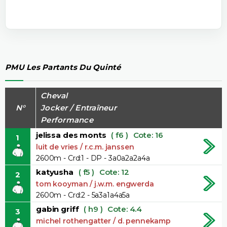
PMU Les Partants Du Quinté
Cheval
N°
Jocker / Entraîneur
Performance
jelissa des monts
( f6 )
Cote: 16
1
luit de vries / r.c.m. janssen
2600m - Crd:1 - DP - 3a0a2a2a4a
katyusha
( f5 )
Cote: 12
2
tom kooyman / j.w.m. engwerda
2600m - Crd:2 - 5a3a1a4a5a
gabin griff
( h9 )
Cote: 4.4
3
michel rothengatter / d. pennekamp