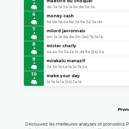
maestro du choquel
da 3a 1a 3a 1a 2a da 3a 3a
6
money cash
5a da 5a 4a 6a 2a 6a 3a 3a da
7
milord javronnais
4m 1a 1a da da 2m (24) 7a 1a 1a
8
mister charly
4a 4a 3a 3a 2a 1a da 9a (24) 0a
9
mirakalu manazif
3a 3a 1a 4a 1a 1a 7a 2a
10
make your day
1a 1a 1a 1a (24) 2a 1a
Prono
Découvrez les meilleures analyses et pronostics 