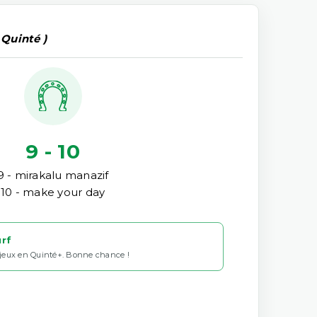
 Quinté )
9 - 10
9 - mirakalu manazif
10 - make your day
urf
 jeux en Quinté+. Bonne chance !