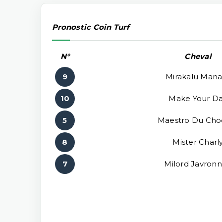
Pronostic Coin Turf
N°
Cheval
9
Mirakalu Mana
10
Make Your D
5
Maestro Du Cho
8
Mister Charl
7
Milord Javronn