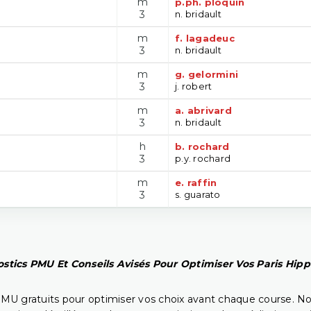
m
p.ph. ploquin
3
n. bridault
m
f. lagadeuc
3
n. bridault
m
g. gelormini
3
j. robert
m
a. abrivard
3
n. bridault
h
b. rochard
3
p.y. rochard
m
e. raffin
3
s. guarato
stics PMU Et Conseils Avisés Pour Optimiser Vos Paris Hip
PMU gratuits pour optimiser vos choix avant chaque course. No