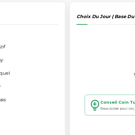
Choix Du Jour ( Base Du
zif
ay
quel
y
ais
Conseil Coin T
Base solide pour vos