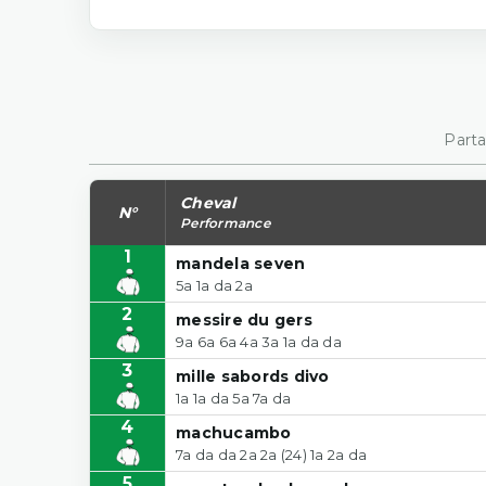
Parta
Cheval
N°
Performance
1
mandela seven
5a 1a da 2a
2
messire du gers
9a 6a 6a 4a 3a 1a da da
3
mille sabords divo
1a 1a da 5a 7a da
4
machucambo
7a da da 2a 2a (24) 1a 2a da
5