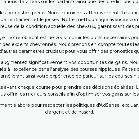
rmations détaillées sur les partants ainsi que des prédictions 
ir des pronostics précis. Nous examinons attentivement l'histo
ls que l'entraîneur et le jockey. Notre méthodologie avancée 
reuse de la condition actuelle des chevaux, garantissant des pr
 et notre objectif est de vous fournir les outils nécessaires 
r des experts chevronnés. Nous prenons en compte toutes les v
 d'autres paramètres cruciaux pour vous offrir des pronostics qui
s augmentez significativement vos opportunités de gains. Nou
s à l'excellence dans l'analyse des courses hippiques. Faites 
 améliorant ainsi votre expérience de parieur sur les courses hi
 avant chaque course pour prendre des décisions éclairées. La 
 offrir les meilleurs conseils afin d'optimiser vos gains sur le
ent élaboré pour respecter les politiques d'AdSense, excluant
d'argent et de hasard.