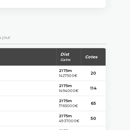
 jour.
Dist
Cotes
Gains
2175m
20
1427500€
2175m
114
1494000€
2175m
65
1765000€
2175m
50
4937000€