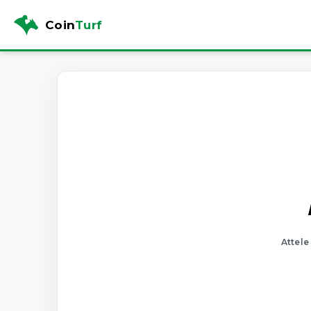
Coin
Turf
Attele