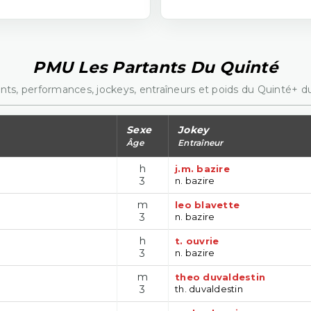
PMU Les Partants Du Quinté
nts, performances, jockeys, entraîneurs et poids du Quinté+ du
Sexe
Jokey
Âge
Entraîneur
h
j.m. bazire
3
n. bazire
m
leo blavette
3
n. bazire
h
t. ouvrie
3
n. bazire
m
theo duvaldestin
3
th. duvaldestin