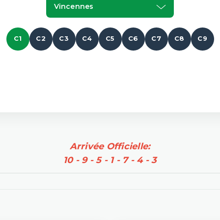
Vincennes
C1
C2
C3
C4
C5
C6
C7
C8
C9
Arrivée Officielle:
10 - 9 - 5 - 1 - 7 - 4 - 3