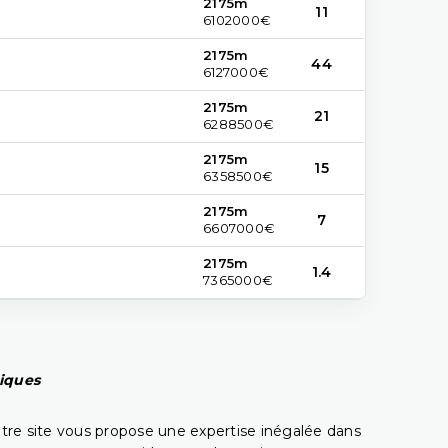
2175m
11
6102000€
2175m
44
6127000€
2175m
21
6288500€
2175m
15
6358500€
2175m
7
6607000€
2175m
1.4
7365000€
piques
tre site vous propose une expertise inégalée dans