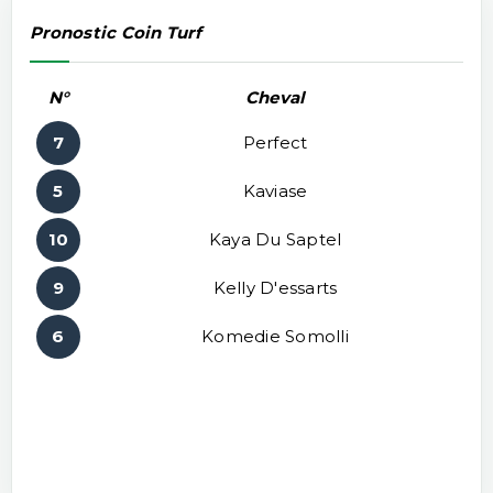
Pronostic Coin Turf
N°
Cheval
7
Perfect
5
Kaviase
10
Kaya Du Saptel
9
Kelly D'essarts
6
Komedie Somolli