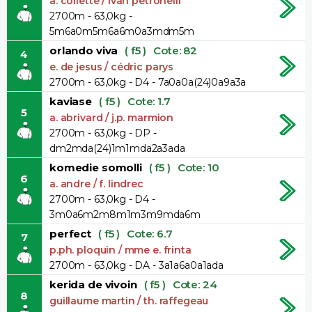
a. collette / ivan petronelli
2700m - 63,0kg -
5m6a0m5m6a6m0a3mdm5m
orlando viva
( f5 )
Cote: 82
4
e. de jesus / cédric parys
2700m - 63,0kg - D4 - 7a0a0a(24)0a9a3a
kaviase
( f5 )
Cote: 1.7
5
a. abrivard / j.p. marmion
2700m - 63,0kg - DP -
dm2mda(24)1m1mda2a3ada
komedie somolli
( f5 )
Cote: 10
6
a. andre / f. lindrec
2700m - 63,0kg - D4 -
3m0a6m2m8m1m3m9mda6m
perfect
( f5 )
Cote: 6.7
7
p.ph. ploquin / mme e. frinta
2700m - 63,0kg - DA - 3a1a6a0a1ada
kerida de vivoin
( f5 )
Cote: 24
8
guillaume martin / th. raffegeau