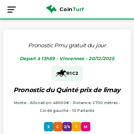
Coin
Turf
Pronostic Pmu gratuit du jour
Depart à 13h59 - Vincennes - 20/12/2025
R1
C2
Pronostic du Quinté prix de limay
Monte - Allocation: 46000€ - Distance: 2700 mètres -
Corde gauche - 10 Partants
S
C
2/4
T
M