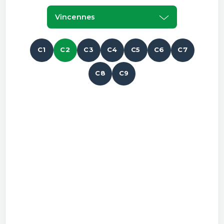
Vincennes
C1
C2
C3
C4
C5
C6
C7
C8
C9