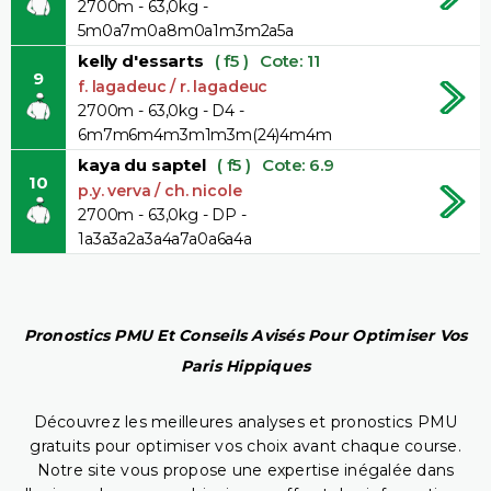
2700m - 63,0kg -
5m0a7m0a8m0a1m3m2a5a
kelly d'essarts
( f5 )
Cote: 11
9
f. lagadeuc / r. lagadeuc
2700m - 63,0kg - D4 -
6m7m6m4m3m1m3m(24)4m4m
kaya du saptel
( f5 )
Cote: 6.9
10
p.y. verva / ch. nicole
2700m - 63,0kg - DP -
1a3a3a2a3a4a7a0a6a4a
Pronostics PMU Et Conseils Avisés Pour Optimiser Vos
Paris Hippiques
Découvrez les meilleures analyses et pronostics PMU
gratuits pour optimiser vos choix avant chaque course.
Notre site vous propose une expertise inégalée dans