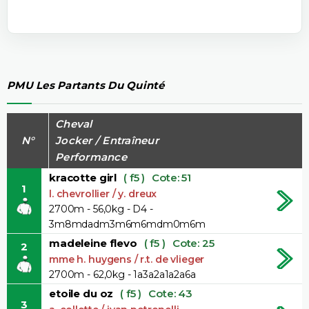
PMU Les Partants Du Quinté
Cheval
N°
Jocker / Entraîneur
Performance
kracotte girl
( f5 )
Cote: 51
1
l. chevrollier / y. dreux
2700m - 56,0kg - D4 -
3m8mdadm3m6m6mdm0m6m
madeleine flevo
( f5 )
Cote: 25
2
mme h. huygens / r.t. de vlieger
2700m - 62,0kg - 1a3a2a1a2a6a
etoile du oz
( f5 )
Cote: 43
3