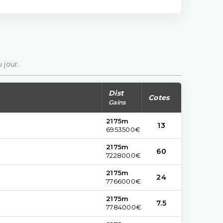
 jour.
Dist
Cotes
Gains
2175m
13
6953500€
2175m
60
7228000€
2175m
24
7766000€
2175m
7.5
7784000€