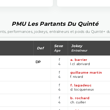
PMU Les Partants Du Quinté
nts, performances, jockeys, entraîneurs et poids du Quinté+ du
Sexe
Jokey
Def
Âge
Entraîneur
f
a. barrier
DP
4
l.cl. abrivard
f
guillaume martin
4
f. nivard
f
f. lagadeuc
4
d. locqueneux
f
b. rochard
4
ch. cuiller