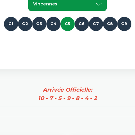
Vincennes
C1
C2
C3
C4
C5
C6
C7
C8
C9
Arrivée Officielle:
10 - 7 - 5 - 9 - 8 - 4 - 2