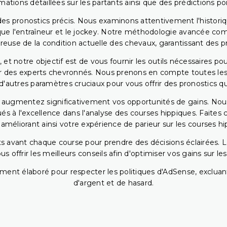
rmations détaillées sur les partants ainsi que des prédictions 
ir des pronostics précis. Nous examinons attentivement l'histo
ls que l'entraîneur et le jockey. Notre méthodologie avancée 
reuse de la condition actuelle des chevaux, garantissant des pr
 et notre objectif est de vous fournir les outils nécessaires 
r des experts chevronnés. Nous prenons en compte toutes les v
 d'autres paramètres cruciaux pour vous offrir des pronostics qui
s augmentez significativement vos opportunités de gains. Nou
s à l'excellence dans l'analyse des courses hippiques. Faites 
 améliorant ainsi votre expérience de parieur sur les courses hi
 avant chaque course pour prendre des décisions éclairées. La 
 offrir les meilleurs conseils afin d'optimiser vos gains sur le
ent élaboré pour respecter les politiques d'AdSense, excluant
d'argent et de hasard.