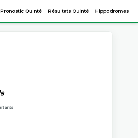
Pronostic Quinté
Résultats Quinté
Hippodromes
ds
artants