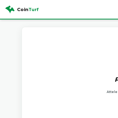
Coin
Turf
P
Attele