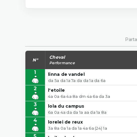
Parta
Cheval
N°
Performance
1
linna de vandel
da 5a da 1a 7a da da 1a da 6a
2
l'etoile
4a 0a 6a 4a 8a dm 4a 6a da 3a
3
lola du campus
6a 0a 4a da da 1a aa da 1a 8a
4
lorelei de reux
3a 8a 0a 1a da 1a 4a 6a (24) 1a
5