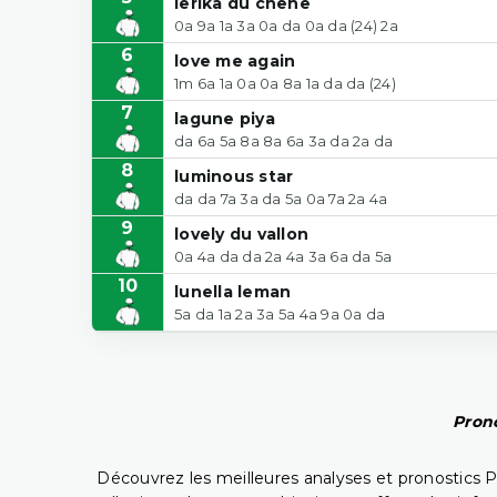
lerika du chene
0a 9a 1a 3a 0a da 0a da (24) 2a
6
love me again
1m 6a 1a 0a 0a 8a 1a da da (24)
7
lagune piya
da 6a 5a 8a 8a 6a 3a da 2a da
8
luminous star
da da 7a 3a da 5a 0a 7a 2a 4a
9
lovely du vallon
0a 4a da da 2a 4a 3a 6a da 5a
10
lunella leman
5a da 1a 2a 3a 5a 4a 9a 0a da
Prono
Découvrez les meilleures analyses et pronostics 