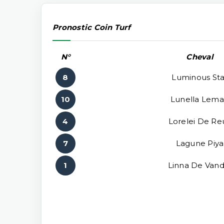
Pronostic Coin Turf
N°
Cheval
8
Luminous Sta
10
Lunella Lem
4
Lorelei De Re
7
Lagune Piya
1
Linna De Vand