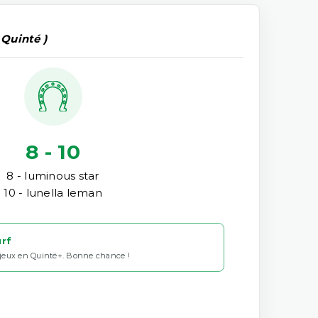
 Quinté )
8 - 10
8 - luminous star
10 - lunella leman
urf
 jeux en Quinté+. Bonne chance !