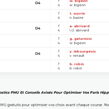
f
w. bigeon
D4
4
w. bigeon
f
t. ouvrie
4
n. bazire
f
a. abrivard
D4
4
l.cl. abrivard
f
g. gelormini
4
w. bigeon
f
y. lebourgeois
D4
4
v. renault
f
b. robin
4
b. robin
stics PMU Et Conseils Avisés Pour Optimiser Vos Paris Hip
PMU gratuits pour optimiser vos choix avant chaque course. No