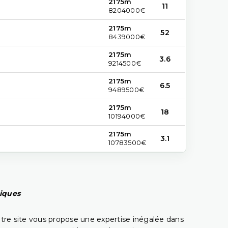
2175m
11
8204000€
2175m
52
8439000€
2175m
3.6
9214500€
2175m
6.5
9489500€
2175m
18
10194000€
2175m
3.1
10783500€
piques
tre site vous propose une expertise inégalée dans