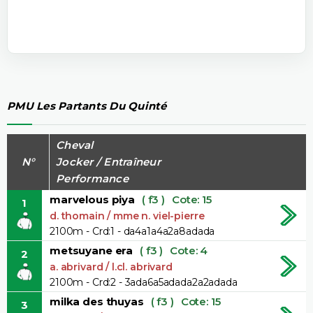
PMU Les Partants Du Quinté
Cheval
N°
Jocker / Entraîneur
Performance
marvelous piya
( f3 )
Cote: 15
1
d. thomain / mme n. viel-pierre
2100m - Crd:1 - da4a1a4a2a8adada
metsuyane era
( f3 )
Cote: 4
2
a. abrivard / l.cl. abrivard
2100m - Crd:2 - 3ada6a5adada2a2adada
milka des thuyas
( f3 )
Cote: 15
3