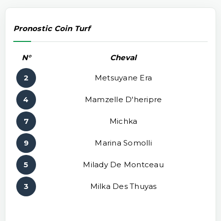
Pronostic Coin Turf
N°
Cheval
2
Metsuyane Era
4
Mamzelle D'heripre
7
Michka
9
Marina Somolli
5
Milady De Montceau
3
Milka Des Thuyas