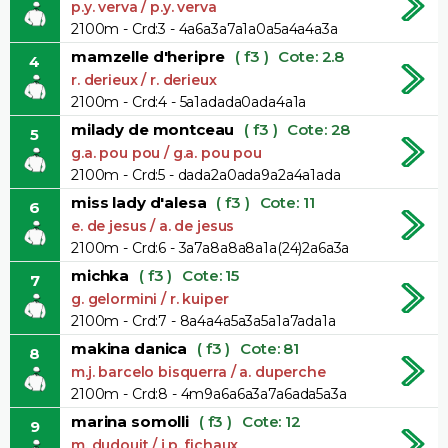
p.y. verva / p.y. verva
2100m - Crd:3 - 4a6a3a7a1a0a5a4a4a3a
mamzelle d'heripre
( f3 )
Cote: 2.8
4
r. derieux / r. derieux
2100m - Crd:4 - 5a1adada0ada4a1a
milady de montceau
( f3 )
Cote: 28
5
g.a. pou pou / g.a. pou pou
2100m - Crd:5 - dada2a0ada9a2a4a1ada
miss lady d'alesa
( f3 )
Cote: 11
6
e. de jesus / a. de jesus
2100m - Crd:6 - 3a7a8a8a8a1a(24)2a6a3a
michka
( f3 )
Cote: 15
7
g. gelormini / r. kuiper
2100m - Crd:7 - 8a4a4a5a3a5a1a7ada1a
makina danica
( f3 )
Cote: 81
8
m.j. barcelo bisquerra / a. duperche
2100m - Crd:8 - 4m9a6a6a3a7a6ada5a3a
marina somolli
( f3 )
Cote: 12
9
m. dudouit / j.p. fichaux