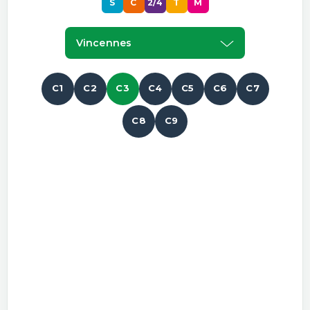
S
C
2/4
T
M
Vincennes
C1
C2
C3
C4
C5
C6
C7
C8
C9