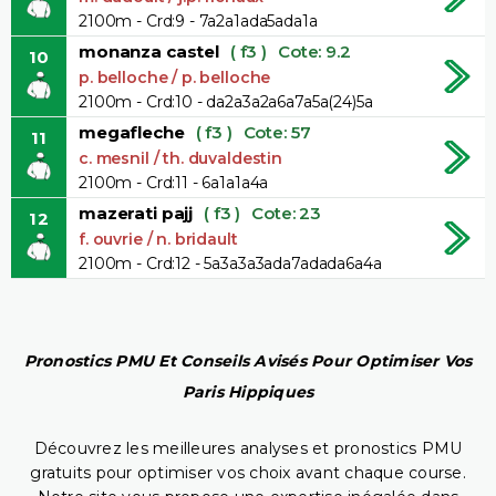
2100m - Crd:9 - 7a2a1ada5ada1a
monanza castel
( f3 )
Cote: 9.2
10
p. belloche / p. belloche
2100m - Crd:10 - da2a3a2a6a7a5a(24)5a
megafleche
( f3 )
Cote: 57
11
c. mesnil / th. duvaldestin
2100m - Crd:11 - 6a1a1a4a
mazerati pajj
( f3 )
Cote: 23
12
f. ouvrie / n. bridault
2100m - Crd:12 - 5a3a3a3ada7adada6a4a
Pronostics PMU Et Conseils Avisés Pour Optimiser Vos
Paris Hippiques
Découvrez les meilleures analyses et pronostics PMU
gratuits pour optimiser vos choix avant chaque course.