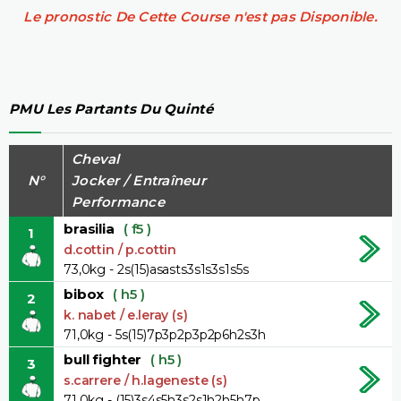
Le pronostic De Cette Course n'est pas Disponible.
PMU Les Partants Du Quinté
Cheval
N°
Jocker / Entraîneur
Performance
brasilia
( f5 )
1
d.cottin / p.cottin
73,0kg - 2s(15)asasts3s1s3s1s5s
bibox
( h5 )
2
k. nabet / e.leray (s)
71,0kg - 5s(15)7p3p2p3p2p6h2s3h
bull fighter
( h5 )
3
s.carrere / h.lageneste (s)
71,0kg - (15)3s4s5h3s2s1h2h5h7p