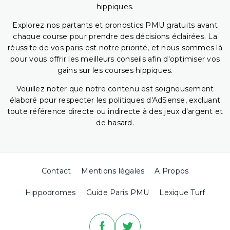
hippiques.
Explorez nos partants et pronostics PMU gratuits avant
chaque course pour prendre des décisions éclairées. La
réussite de vos paris est notre priorité, et nous sommes là
pour vous offrir les meilleurs conseils afin d'optimiser vos
gains sur les courses hippiques.
Veuillez noter que notre contenu est soigneusement
élaboré pour respecter les politiques d'AdSense, excluant
toute référence directe ou indirecte à des jeux d'argent et
de hasard.
Contact
Mentions légales
A Propos
Hippodromes
Guide Paris PMU
Lexique Turf