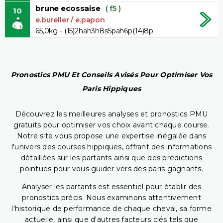
brune ecossaise
( f5 )
10
e.bureller / e.papon
65,0kg - (15)2hah3h8s5pah6p(14)8p
Pronostics PMU Et Conseils Avisés Pour Optimiser Vos
Paris Hippiques
Découvrez les meilleures analyses et pronostics PMU
gratuits pour optimiser vos choix avant chaque course.
Notre site vous propose une expertise inégalée dans
l'univers des courses hippiques, offrant des informations
détaillées sur les partants ainsi que des prédictions
pointues pour vous guider vers des paris gagnants.
Analyser les partants est essentiel pour établir des
pronostics précis. Nous examinons attentivement
l'historique de performance de chaque cheval, sa forme
actuelle, ainsi que d'autres facteurs clés tels que