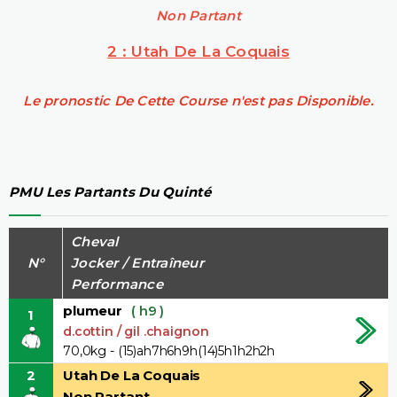
Non Partant
2 : Utah De La Coquais
Le pronostic De Cette Course n'est pas Disponible.
PMU Les Partants Du Quinté
Cheval
N°
Jocker / Entraîneur
Performance
plumeur
( h9 )
1
d.cottin / gil .chaignon
70,0kg - (15)ah7h6h9h(14)5h1h2h2h
2
Utah De La Coquais
Non Partant