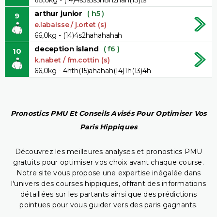
arthur junior
( h5 )
9
e.labaisse / j.ortet (s)
66,0kg - (14)4s2hahahahah
deception island
( f6 )
10
k.nabet / fm.cottin (s)
66,0kg - 4hth(15)ahahah(14)1h(13)4h
Pronostics PMU Et Conseils Avisés Pour Optimiser Vos
Paris Hippiques
Découvrez les meilleures analyses et pronostics PMU
gratuits pour optimiser vos choix avant chaque course.
Notre site vous propose une expertise inégalée dans
l'univers des courses hippiques, offrant des informations
détaillées sur les partants ainsi que des prédictions
pointues pour vous guider vers des paris gagnants.