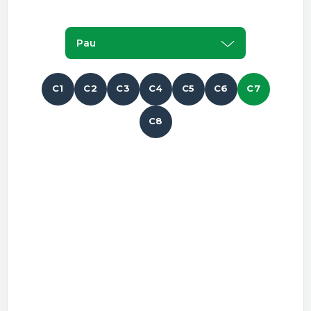
Pau
C1
C2
C3
C4
C5
C6
C7
C8