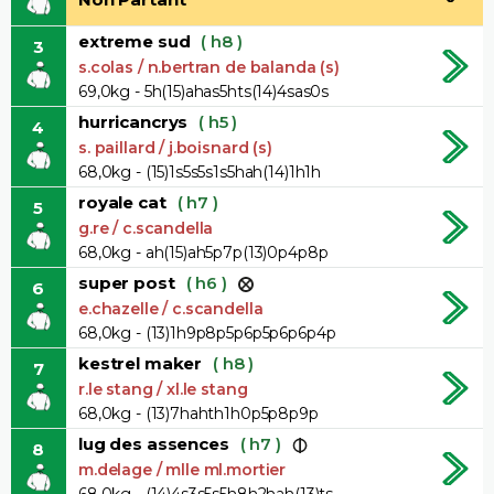
extreme sud
( h8 )
3
s.colas / n.bertran de balanda (s)
69,0kg - 5h(15)ahas5hts(14)4sas0s
hurricancrys
( h5 )
4
s. paillard / j.boisnard (s)
68,0kg - (15)1s5s5s1s5hah(14)1h1h
royale cat
( h7 )
5
g.re / c.scandella
68,0kg - ah(15)ah5p7p(13)0p4p8p
super post
( h6 )
6
e.chazelle / c.scandella
68,0kg - (13)1h9p8p5p6p5p6p6p4p
kestrel maker
( h8 )
7
r.le stang / xl.le stang
68,0kg - (13)7hahth1h0p5p8p9p
lug des assences
( h7 )
8
m.delage / mlle ml.mortier
68,0kg - (14)4s3s5s5h8h2hah(13)ts