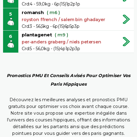
Crd:4 - 59,0kg - 6p(15)1p2p1p
romansh
( m6 )
5
royston ffrench / salem bin ghadayer
Crd:3 - 56,5kg - 6p(15)6p5p3p
plantagenet
( m9 )
6
per-anders graberg / niels petersen
Crd:5 - 56,0kg - (15)4p1p2p3p
Pronostics PMU Et Conseils Avisés Pour Optimiser Vos
Paris Hippiques
Découvrez les meilleures analyses et pronostics PMU
gratuits pour optimiser vos choix avant chaque course.
Notre site vous propose une expertise inégalée dans
l'univers des courses hippiques, offrant des informations
détaillées sur les partants ainsi que des prédictions
pointues pour vous guider vers des paris gagnants.