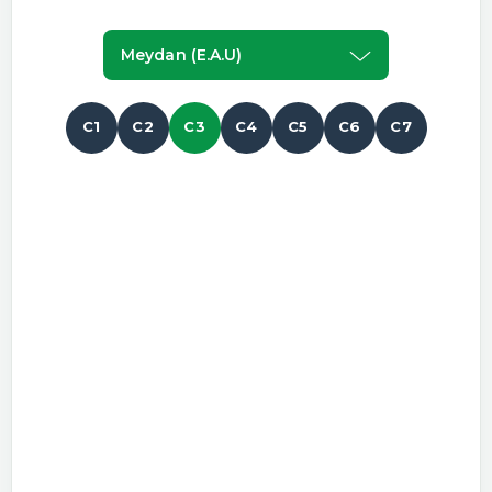
Meydan (e.a.u)
C1
C2
C3
C4
C5
C6
C7