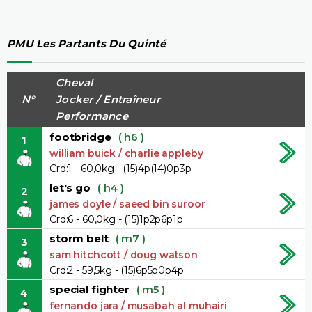
PMU Les Partants Du Quinté
Cheval
N°
Jocker / Entraîneur
Performance
footbridge
( h6 )
1
william buick / charlie appleby
Crd:1 - 60,0kg - (15)4p(14)0p3p
let's go
( h4 )
2
james doyle / saeed bin suroor
Crd:6 - 60,0kg - (15)1p2p6p1p
storm belt
( m7 )
3
sam hitchcott / doug watson
Crd:2 - 59,5kg - (15)6p5p0p4p
special fighter
( m5 )
4
fernando jara / musabah al muhairi