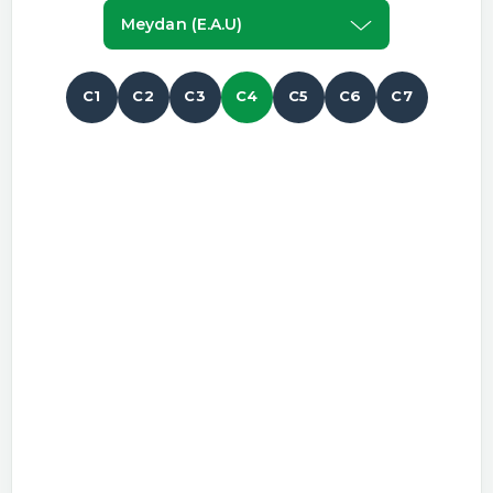
Meydan (e.a.u)
C1
C2
C3
C4
C5
C6
C7