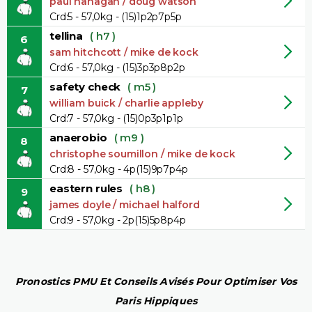
paul hanagan / doug watson
Crd:5 - 57,0kg - (15)1p2p7p5p
tellina
( h7 )
6
sam hitchcott / mike de kock
Crd:6 - 57,0kg - (15)3p3p8p2p
safety check
( m5 )
7
william buick / charlie appleby
Crd:7 - 57,0kg - (15)0p3p1p1p
anaerobio
( m9 )
8
christophe soumillon / mike de kock
Crd:8 - 57,0kg - 4p(15)9p7p4p
eastern rules
( h8 )
9
james doyle / michael halford
Crd:9 - 57,0kg - 2p(15)5p8p4p
Pronostics PMU Et Conseils Avisés Pour Optimiser Vos
Paris Hippiques