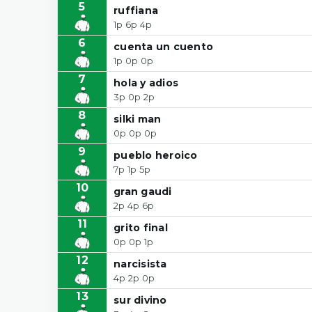
5
ruffiana
1p 6p 4p
6
cuenta un cuento
1p 0p 0p
7
hola y adios
3p 0p 2p
8
silki man
0p 0p 0p
9
pueblo heroico
7p 1p 5p
10
gran gaudi
2p 4p 6p
11
grito final
0p 0p 1p
12
narcisista
4p 2p 0p
13
sur divino