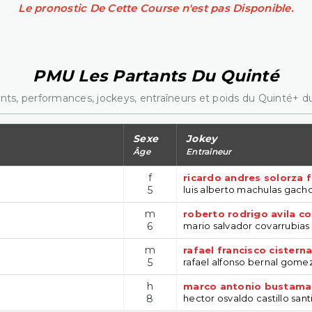
Le pronostic De Cette Course n'est pas Disponible.
PMU Les Partants Du Quinté
nts, performances, jockeys, entraîneurs et poids du Quinté+ du
Sexe
Jokey
Âge
Entraîneur
f
ricardo andres solorza 
5
luis alberto machulas gach
m
roberto rodrigo avila co
6
mario salvador covarrubias
m
rafael francisco cistern
5
rafael alfonso bernal gome
h
marco antonio bustama
8
hector osvaldo castillo san