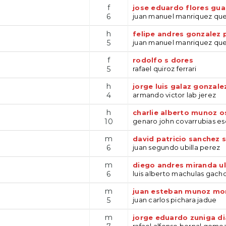
f
jose eduardo flores gua
6
juan manuel manriquez qu
h
felipe andres gonzalez 
5
juan manuel manriquez qu
f
rodolfo s dores
5
rafael quiroz ferrari
h
jorge luis galaz gonzale
4
armando victor lab jerez
h
charlie alberto munoz o
10
genaro john covarrubias e
m
david patricio sanchez 
6
juan segundo ubilla perez
m
diego andres miranda ul
6
luis alberto machulas gach
m
juan esteban munoz mo
5
juan carlos pichara jadue
m
jorge eduardo zuniga di
rafael alfonso bernal gome