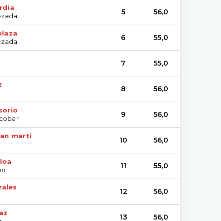
rdia
5
56,0
ezada
plaza
6
55,0
ezada
7
55,0
z
8
56,0
sorio
9
56,0
scobar
san marti
10
56,0
loa
11
55,0
on
rales
12
56,0
az
13
56,0
z