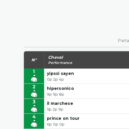
Parta
Cheval
N°
Performance
1
yipssi sayen
0p 2p 4p
2
hipersonico
9p 9p 8p
3
il marchese
5p 2p 9p
4
prince on tour
6p 0p 0p