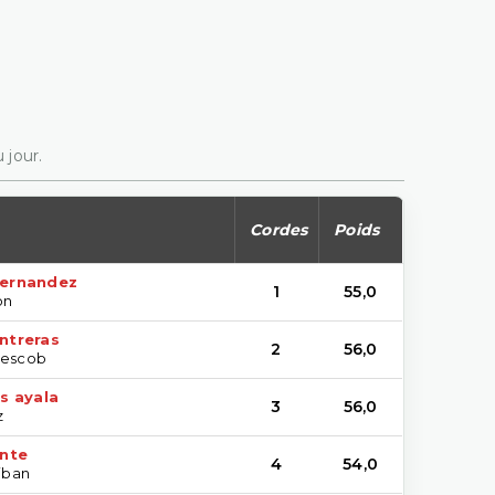
 jour.
Cordes
Poids
fernandez
1
55,0
on
ntreras
2
56,0
 escob
as ayala
3
56,0
z
nte
4
54,0
tiban