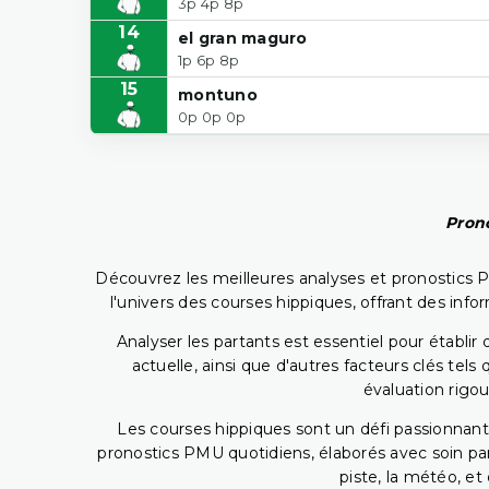
3p 4p 8p
14
el gran maguro
1p 6p 8p
15
montuno
0p 0p 0p
Prono
Découvrez les meilleures analyses et pronostics 
l'univers des courses hippiques, offrant des info
Analyser les partants est essentiel pour établ
actuelle, ainsi que d'autres facteurs clés te
évaluation rigou
Les courses hippiques sont un défi passionnant,
pronostics PMU quotidiens, élaborés avec soin pa
piste, la météo, et