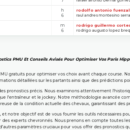
7
h
rodolfo antonio fuenzal
6
raul andres montesino serr
m
rodrigo guillermo corte
6
rodrigo augusto lopez bre
stics PMU Et Conseils Avisés Pour Optimiser Vos Paris Hip
PMU gratuits pour optimiser vos choix avant chaque course. No
rmations détaillées sur les partants ainsi que des prédictions 
ir des pronostics précis. Nous examinons attentivement l'histo
ls que l'entraîneur et le jockey. Notre méthodologie avancée 
reuse de la condition actuelle des chevaux, garantissant des pr
 et notre objectif est de vous fournir les outils nécessaires 
r des experts chevronnés. Nous prenons en compte toutes les v
 d'autres paramètres cruciaux pour vous offrir des pronostics qui