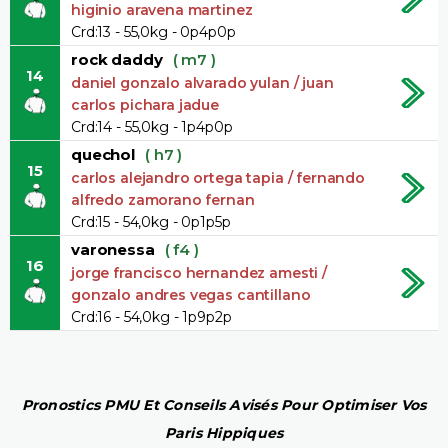
higinio aravena martinez
Crd:13 - 55,0kg - 0p4p0p
rock daddy
( m7 )
14
daniel gonzalo alvarado yulan / juan
carlos pichara jadue
Crd:14 - 55,0kg - 1p4p0p
quechol
( h7 )
15
carlos alejandro ortega tapia / fernando
alfredo zamorano fernan
Crd:15 - 54,0kg - 0p1p5p
varonessa
( f4 )
16
jorge francisco hernandez amesti /
gonzalo andres vegas cantillano
Crd:16 - 54,0kg - 1p9p2p
Pronostics PMU Et Conseils Avisés Pour Optimiser Vos
Paris Hippiques