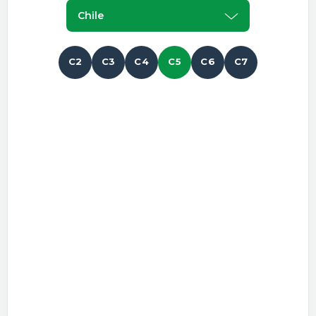
Chile
C2
C3
C4
C5
C6
C7