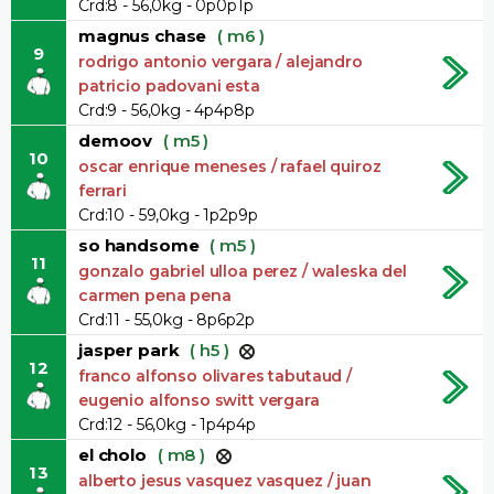
Crd:8 - 56,0kg - 0p0p1p
magnus chase
( m6 )
9
rodrigo antonio vergara / alejandro
patricio padovani esta
Crd:9 - 56,0kg - 4p4p8p
demoov
( m5 )
10
oscar enrique meneses / rafael quiroz
ferrari
Crd:10 - 59,0kg - 1p2p9p
so handsome
( m5 )
11
gonzalo gabriel ulloa perez / waleska del
carmen pena pena
Crd:11 - 55,0kg - 8p6p2p
jasper park
( h5 )
12
franco alfonso olivares tabutaud /
eugenio alfonso switt vergara
Crd:12 - 56,0kg - 1p4p4p
el cholo
( m8 )
13
alberto jesus vasquez vasquez / juan