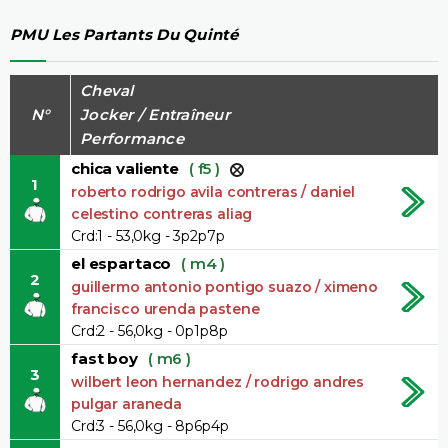
PMU Les Partants Du Quinté
Cheval
N°
Jocker / Entraîneur
Performance
chica valiente
( f5 )
1
roberto rodrigo avila contreras / daniel
celestino contreras aliag
Crd:1 - 53,0kg - 3p2p7p
el espartaco
( m4 )
2
guillermo antonio pontigo suazo / ximeno
francisco urenda pastene
Crd:2 - 56,0kg - 0p1p8p
fast boy
( m6 )
3
wilbert leon hernandez / rodrigo andres
pulgar araneda
Crd:3 - 56,0kg - 8p6p4p