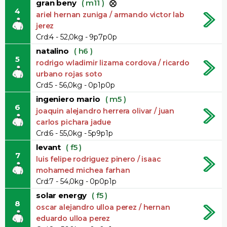
gran beny
( m11 )
4
ariel hernan zuniga / armando victor lab
jerez
Crd:4 - 52,0kg - 9p7p0p
natalino
( h6 )
5
rodrigo wladimir lizama cordova / ricardo
urbano rojas soto
Crd:5 - 56,0kg - 0p1p0p
ingeniero mario
( m5 )
6
joaquin alejandro herrera olivar / juan
carlos pichara jadue
Crd:6 - 55,0kg - 5p9p1p
levant
( f5 )
7
luis felipe rodriguez pinero / isaac
mohamed michea farhan
Crd:7 - 54,0kg - 0p0p1p
solar energy
( f5 )
8
oscar alejandro ulloa perez / hernan
eduardo ulloa perez