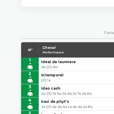
Parta
Cheval
N°
Performance
1
ideal de laumiere
da (21) dm
2
intemporel
(21) 1a
3
idao cash
0a (21) 7a 6a 0a da 2a 7a da 8a
4
irasi de phyt's
3a (21) da da 6a 2a da da 2a 8a
5