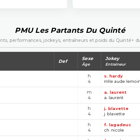
PMU Les Partants Du Quinté
nts, performances, jockeys, entraîneurs et poids du Quinté+ du
Sexe
Jokey
Def
Âge
Entraîneur
h
s. hardy
4
mlle aude lemoi
m
a. laurent
4
a. laurent
h
j. blavette
4
j. blavette
h
f. lagadeuc
4
ch. nicole