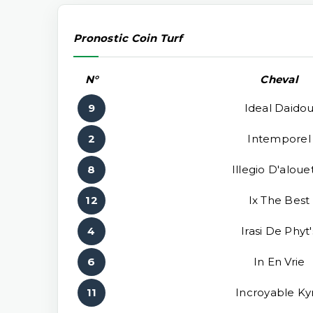
Pronostic Coin Turf
N°
Cheval
9
Ideal Daido
2
Intemporel
8
Illegio D'aloue
12
Ix The Best
4
Irasi De Phyt'
6
In En Vrie
11
Incroyable Ky