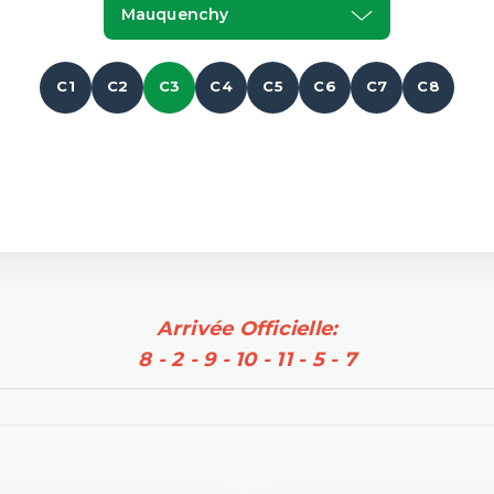
Mauquenchy
C1
C2
C3
C4
C5
C6
C7
C8
Arrivée Officielle:
8 - 2 - 9 - 10 - 11 - 5 - 7