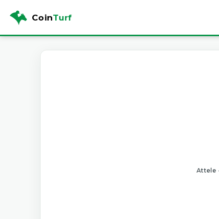
Coin
Turf
Attele