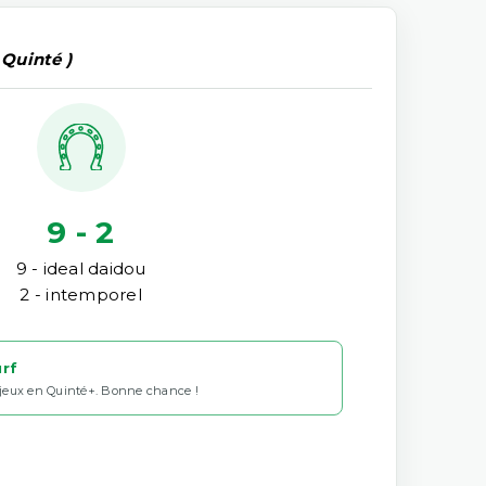
 Quinté )
9 - 2
9 - ideal daidou
2 - intemporel
urf
 jeux en Quinté+. Bonne chance !