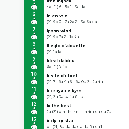
iron mijack
4a (21) 6a 5a 1a 3a da
6
in en vrie
(21) 9a 3a 7a 2a 2a 3a 6a da
7
ipson wind
(21) 9a 7a 2a 1a 4a
8
illegio d'alouette
(21) 1a 1a
9
ideal daidou
6a (21) 1a 1a
10
invite d'obret
(21) 7a 6a 4a 9a 6a 0a 2a 2a 4a
11
incroyable kyrn
(21) 2a 3a da 1a 6a da
12
ix the best
2a (21) dm dm 4m 4m 4m da da 7a
13
indy up star
da (21) 8a da da da da 6a da 1a