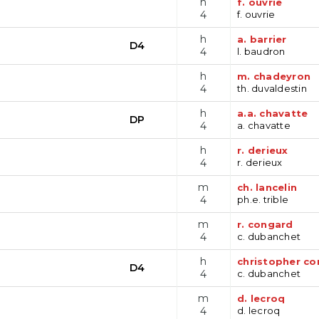
h
f. ouvrie
4
f. ouvrie
h
a. barrier
D4
4
l. baudron
h
m. chadeyron
4
th. duvaldestin
h
a.a. chavatte
DP
4
a. chavatte
h
r. derieux
4
r. derieux
m
ch. lancelin
4
ph.e. trible
m
r. congard
4
c. dubanchet
h
christopher co
D4
4
c. dubanchet
m
d. lecroq
4
d. lecroq