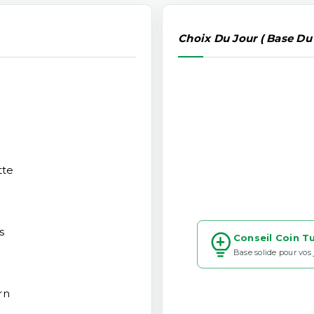
Choix Du Jour ( Base Du
u
tte
s
Conseil Coin T
Base solide pour vos
rn