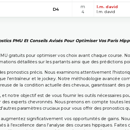
m
l.m. david
D4
4
l.m. david
stics PMU Et Conseils Avisés Pour Optimiser Vos Paris Hip
PMU gratuits pour optimiser vos choix avant chaque course. No
rmations détaillées sur les partants ainsi que des prédictions 
ir des pronostics précis. Nous examinons attentivement l'histo
ls que l'entraîneur et le jockey. Notre méthodologie avancée 
reuse de la condition actuelle des chevaux, garantissant des pr
 et notre objectif est de vous fournir les outils nécessaires 
r des experts chevronnés. Nous prenons en compte toutes les v
 d'autres paramètres cruciaux pour vous offrir des pronostics qui
s augmentez significativement vos opportunités de gains. Nou
s à l'excellence dans l'analyse des courses hippiques. Faites 