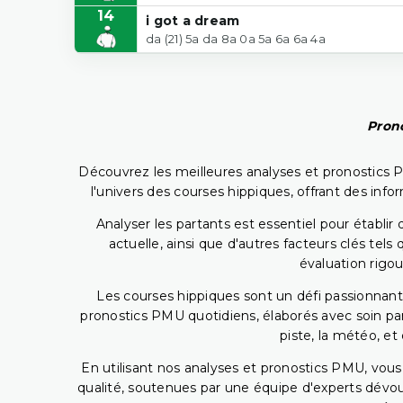
14
i got a dream
da (21) 5a da 8a 0a 5a 6a 6a 4a
Prono
Découvrez les meilleures analyses et pronostics 
l'univers des courses hippiques, offrant des info
Analyser les partants est essentiel pour établ
actuelle, ainsi que d'autres facteurs clés te
évaluation rigou
Les courses hippiques sont un défi passionnant,
pronostics PMU quotidiens, élaborés avec soin pa
piste, la météo, et
En utilisant nos analyses et pronostics PMU, vou
qualité, soutenues par une équipe d'experts dévoué