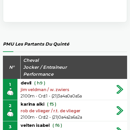
PMU Les Partants Du Quinté
Cheval
N°
Jocker / Entraîneur
Performance
devil
( h9 )
1
jim veldman / w. zwiers
2100m - Crd:1 - (21)3a4a0a0a5a
karina alki
( f5 )
2
rob de vlieger / r.t. de vlieger
2100m - Crd:2 - (21)0a4a2a6a2a
velten isabel
( f6 )
3