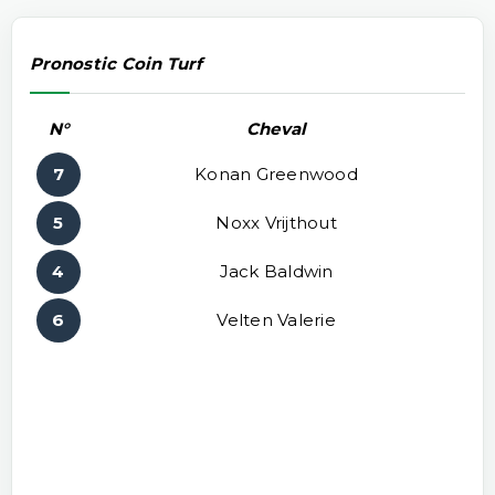
Pronostic Coin Turf
N°
Cheval
7
Konan Greenwood
5
Noxx Vrijthout
4
Jack Baldwin
6
Velten Valerie