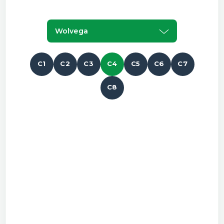
Wolvega
C1
C2
C3
C4
C5
C6
C7
C8