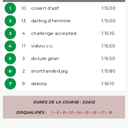
1
10
cinsert d'azif
1:15:00
2
13
darling d'hermine
1:15:00
3
4
challenge accepted
1:15:10
4
11
vidivici c.c.
1:15:50
5
3
dozule gitan
1:15:50
6
2
shorthanded jag
1:15:80
7
9
dakota
1:16:10
DURÉE DE LA COURSE : 3:26:12
DISQUALIFIÉS :
1
-
6
-
8
-
12
-
14
-
15
-
16
-
17
-
18