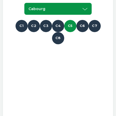
Cabourg
C1
C2
C3
C4
C5
C6
C7
C8