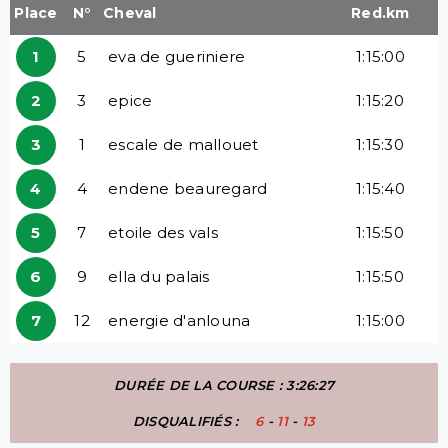
Place
N°
Cheval
Red.km
1
5
eva de gueriniere
1:15:00
2
3
epice
1:15:20
3
1
escale de mallouet
1:15:30
4
4
endene beauregard
1:15:40
5
7
etoile des vals
1:15:50
6
9
ella du palais
1:15:50
7
12
energie d'anlouna
1:15:00
DURÉE DE LA COURSE : 3:26:27
DISQUALIFIÉS :
6
-
11
-
13