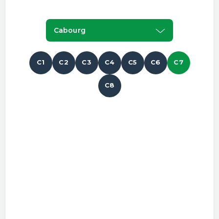
Cabourg
C1
C2
C3
C4
C5
C6
C7
C8