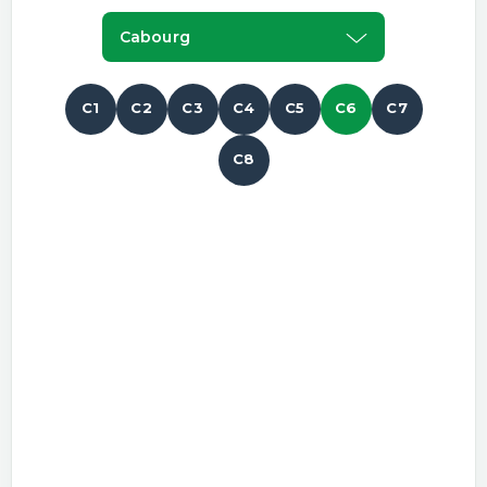
Cabourg
C1
C2
C3
C4
C5
C6
C7
C8