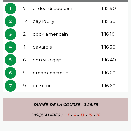
1
7
di doo di doo dah
1:15:90
2
12
day lou ly
1:15:30
3
2
dock americain
1:16:10
4
1
dakarois
1:16:30
5
6
don vito gap
1:16:40
6
5
dream paradise
1:16:60
7
9
du scion
1:16:60
DURÉE DE LA COURSE : 3:28:78
DISQUALIFIÉS :
3
-
4
-
13
-
15
-
16