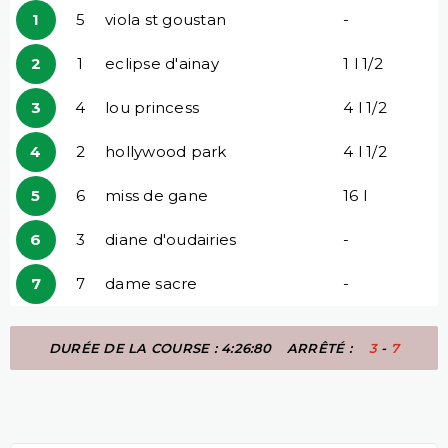
1
5
viola st goustan
-
2
1
eclipse d'ainay
1 l 1/2
3
4
lou princess
4 l 1/2
4
2
hollywood park
4 l 1/2
5
6
miss de gane
16 l
6
3
diane d'oudairies
-
7
7
dame sacre
-
DURÉE DE LA COURSE : 4:26:80
ARRÊTÉ :
3
-
7