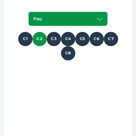
Pau
C1
C2
C3
C4
C5
C6
C7
C8