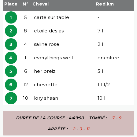
Place
N°
Cheval
Red.km
1
5
carte sur table
-
2
8
etoile des as
7 l
3
4
saline rose
2 l
4
1
everythings well
encolure
5
6
her breiz
5 l
6
12
chevrette
1 l 1/2
7
10
lory shaan
10 l
DURÉE DE LA COURSE : 4:49:90
TOMBÉ :
7
-
9
ARRÊTÉ :
2
-
3
-
11