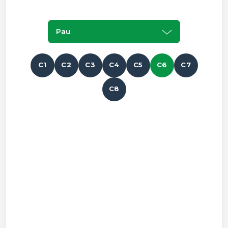
Pau
C1
C2
C3
C4
C5
C6
C7
C8