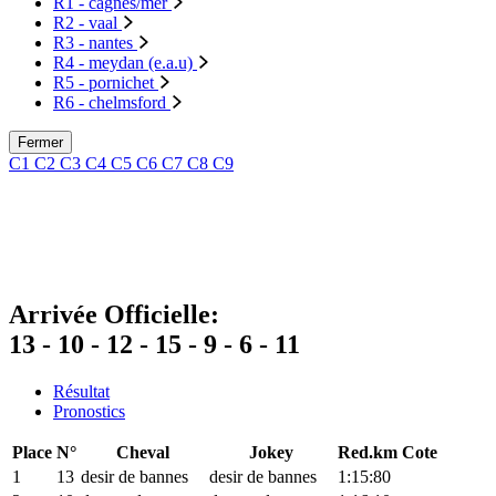
R1 - cagnes/mer
R2 - vaal
R3 - nantes
R4 - meydan (e.a.u)
R5 - pornichet
R6 - chelmsford
Fermer
C1
C2
C3
C4
C5
C6
C7
C8
C9
Arrivée Officielle:
13 - 10 - 12 - 15 - 9 - 6 - 11
Résultat
Pronostics
Place
N°
Cheval
Jokey
Red.km
Cote
1
13
desir de bannes
desir de bannes
1:15:80