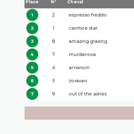
Place
N°
Cheval
1
2
espresso freddo
2
1
cainhoe star
3
8
amazing grazing
4
7
murdanova
5
4
arnarson
6
3
zoravan
7
9
out of the ashes