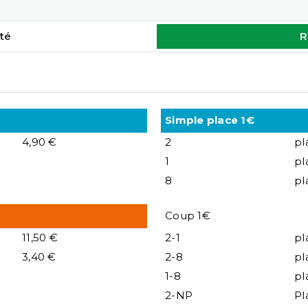
té
R
Simple place 1€
4,90 €
2
pl
1
pl
8
pl
Coup 1€
11,50 €
2-1
pl
3,40 €
2-8
pl
1-8
pl
2-NP
Pl