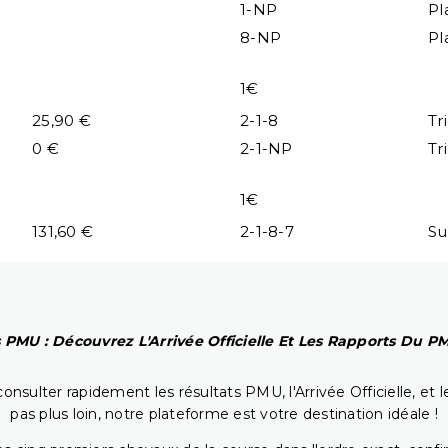
1-NP
Pl
8-NP
Pl
1€
25,90 €
2-1-8
Tr
0 €
2-1-NP
Tr
1€
131,60 €
2-1-8-7
Su
 PMU : Découvrez L'Arrivée Officielle Et Les Rapports Du 
onsulter rapidement les résultats PMU, l'Arrivée Officielle, e
pas plus loin, notre plateforme est votre destination idéale !