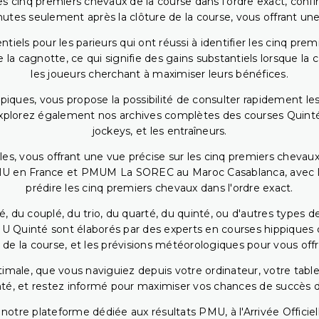
 cinq premiers chevaux de la course dans l'ordre exact, confirm
utes seulement après la clôture de la course, vous offrant une
iels pour les parieurs qui ont réussi à identifier les cinq pre
 la cagnotte, ce qui signifie des gains substantiels lorsque la
les joueurs cherchant à maximiser leurs bénéfices.
piques, vous propose la possibilité de consulter rapidement les
. Explorez également nos archives complètes des courses Quinté
jockeys, et les entraîneurs.
bles, vous offrant une vue précise sur les cinq premiers chevaux
PMU en France et PMUM La SOREC au Maroc Casablanca, avec les 
prédire les cinq premiers chevaux dans l'ordre exact.
, du couplé, du trio, du quarté, du quinté, ou d'autres types d
U Quinté sont élaborés par des experts en courses hippiques qu
 de la course, et les prévisions météorologiques pour vous offrir
ptimale, que vous naviguiez depuis votre ordinateur, votre t
té, et restez informé pour maximiser vos chances de succès dan
notre plateforme dédiée aux résultats PMU, à l'Arrivée Officiell