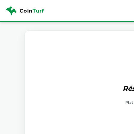
Coin
Turf
Rés
Plat