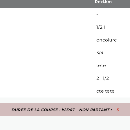
Red.km
-
1/2 l
encolure
3/4 l
tete
2 l 1/2
cte tete
DURÉE DE LA COURSE : 1:25:47
NON PARTANT :
5