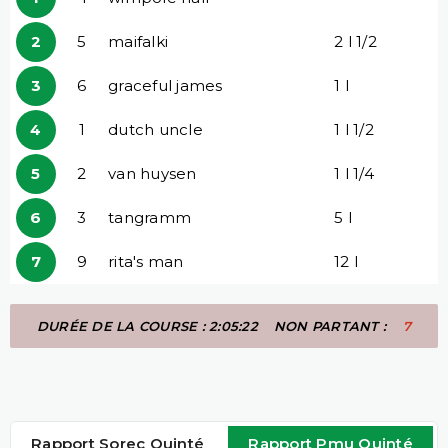
2
5
maifalki
2 l 1/2
3
6
graceful james
1 l
4
1
dutch uncle
1 l 1/2
5
2
van huysen
1 l 1/4
6
3
tangramm
5 l
7
9
rita's man
12 l
DURÉE DE LA COURSE : 2:05:22
NON PARTANT :
7
Rapport Sorec Quinté
Rapport Pmu Quinté