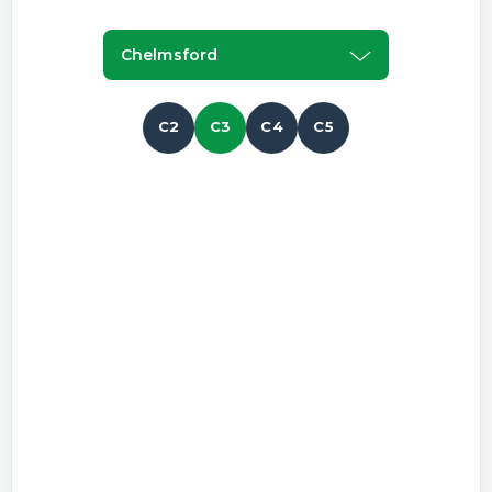
Chelmsford
C2
C3
C4
C5