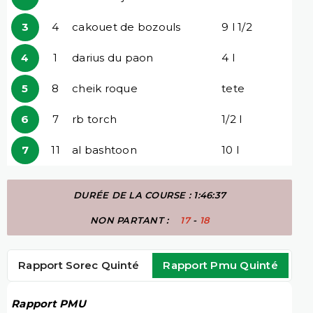
3
4
cakouet de bozouls
9 l 1/2
4
1
darius du paon
4 l
5
8
cheik roque
tete
6
7
rb torch
1/2 l
7
11
al bashtoon
10 l
DURÉE DE LA COURSE : 1:46:37
NON PARTANT :
17
-
18
Rapport Sorec Quinté
Rapport Pmu Quinté
Rapport PMU