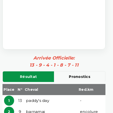
Arrivée Officielle:
13 - 9 - 4 - 1 - 8 - 7 - 11
Résultat
Pronostics
Place
N°
Cheval
Red.km
1
13
paddy's day
-
2
9
barnamaj
encolure