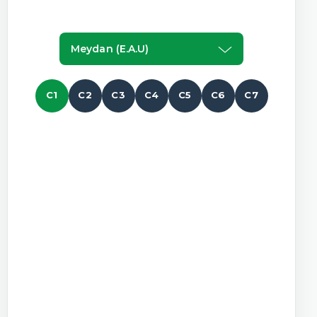
Meydan (e.a.u)
C1
C2
C3
C4
C5
C6
C7