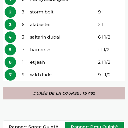
2
8
storm belt
9 l
3
6
alabaster
2 l
4
3
saltarin dubai
6 l 1/2
5
7
barreesh
1 l 1/2
6
1
etijaah
2 l 1/2
7
5
wild dude
9 l 1/2
DURÉE DE LA COURSE : 1:57:82
Rapport Sorec Quinté
Rapport Pmu Quinté