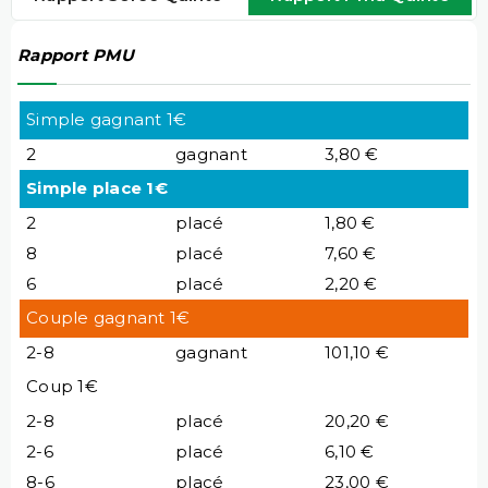
Rapport PMU
Simple gagnant 1€
2
gagnant
3,80 €
Simple place 1€
2
placé
1,80 €
8
placé
7,60 €
6
placé
2,20 €
Couple gagnant 1€
2-8
gagnant
101,10 €
Coup 1€
2-8
placé
20,20 €
2-6
placé
6,10 €
8-6
placé
23,00 €