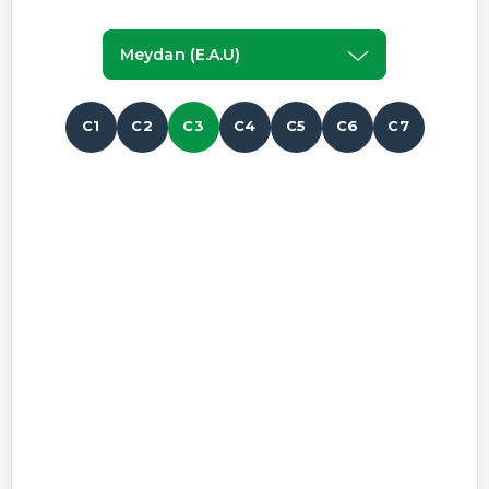
Meydan (e.a.u)
C1
C2
C3
C4
C5
C6
C7