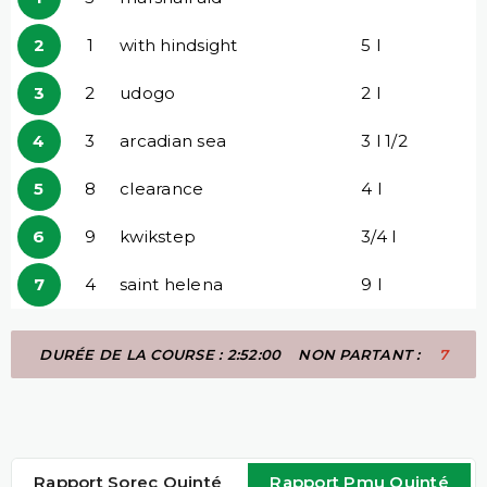
2
1
with hindsight
5 l
3
2
udogo
2 l
4
3
arcadian sea
3 l 1/2
5
8
clearance
4 l
6
9
kwikstep
3/4 l
7
4
saint helena
9 l
DURÉE DE LA COURSE : 2:52:00
NON PARTANT :
7
Rapport Sorec Quinté
Rapport Pmu Quinté