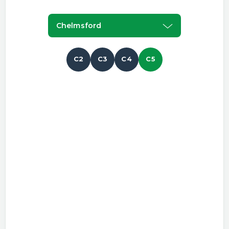
Chelmsford
C2
C3
C4
C5