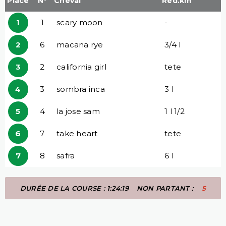
Place
N°
Cheval
Red.km
1
1
scary moon
-
2
6
macana rye
3/4 l
3
2
california girl
tete
4
3
sombra inca
3 l
5
4
la jose sam
1 l 1/2
6
7
take heart
tete
7
8
safra
6 l
DURÉE DE LA COURSE : 1:24:19
NON PARTANT :
5