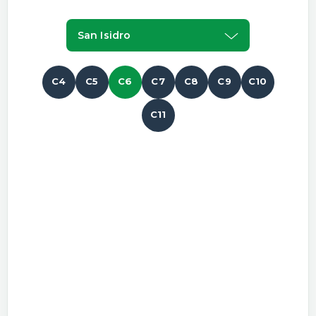
San Isidro
C4
C5
C6
C7
C8
C9
C10
C11