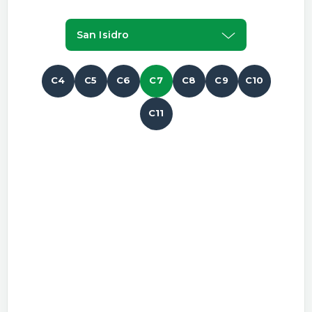
San Isidro
C4
C5
C6
C7
C8
C9
C10
C11