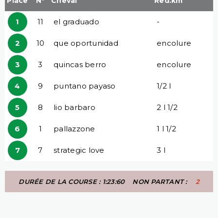
Place
N°
Cheval
Red.km
1
11
el graduado
-
2
10
que oportunidad
encolure
3
3
quincas berro
encolure
4
9
puntano payaso
1/2 l
5
8
lio barbaro
2 l 1/2
6
1
pallazzone
1 l 1/2
7
7
strategic love
3 l
DURÉE DE LA COURSE : 1:23:60
NON PARTANT :
2