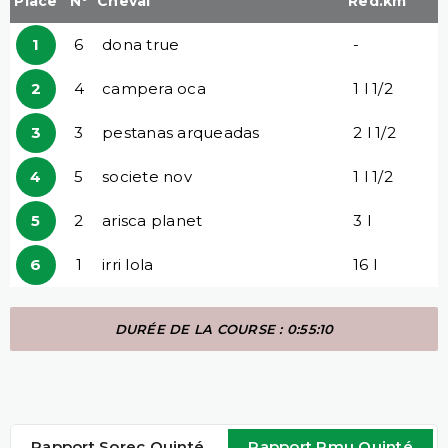
Place
N°
Cheval
Red.km
1
6
dona true
-
2
4
campera oca
1 l 1/2
3
3
pestanas arqueadas
2 l 1/2
4
5
societe nov
1 l 1/2
5
2
arisca planet
3 l
6
1
irri lola
16 l
DURÉE DE LA COURSE : 0:55:10
Rapport Sorec Quinté
Rapport Pmu Quinté