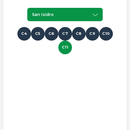
San Isidro
C4
C5
C6
C7
C8
C9
C10
C11