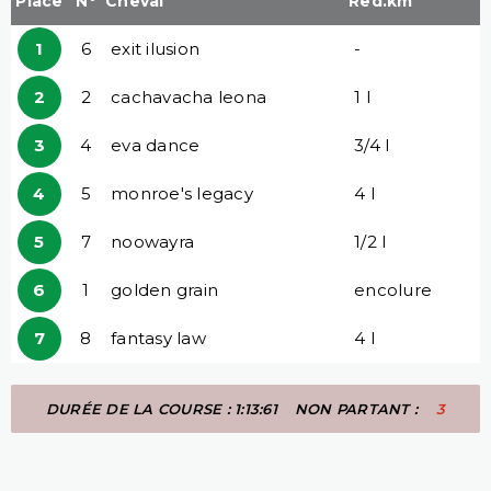
Place
N°
Cheval
Red.km
1
6
exit ilusion
-
2
2
cachavacha leona
1 l
3
4
eva dance
3/4 l
4
5
monroe's legacy
4 l
5
7
noowayra
1/2 l
6
1
golden grain
encolure
7
8
fantasy law
4 l
DURÉE DE LA COURSE : 1:13:61
NON PARTANT :
3