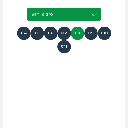
San Isidro
C4
C5
C6
C7
C8
C9
C10
C11