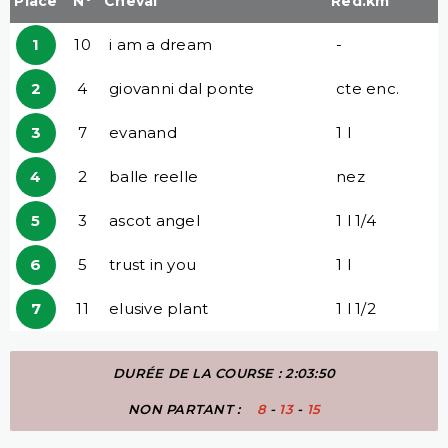
Place
N°
Cheval
Red.km
1
10
i am a dream
-
2
4
giovanni dal ponte
cte enc.
3
7
evanand
1 l
4
2
balle reelle
nez
5
3
ascot angel
1 l 1/4
6
5
trust in you
1 l
7
11
elusive plant
1 l 1/2
DURÉE DE LA COURSE : 2:03:50
NON PARTANT :
8
-
13
-
15