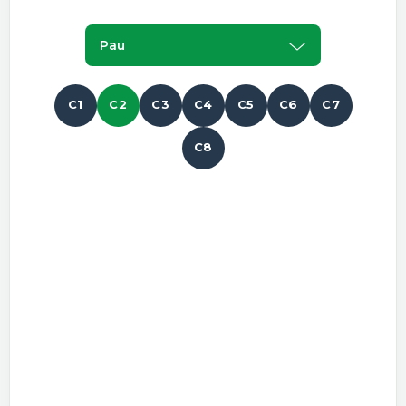
Pau
C1
C2
C3
C4
C5
C6
C7
C8