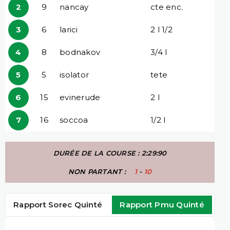
2
9
nancay
cte enc.
3
6
larici
2 l 1/2
4
8
bodnakov
3/4 l
5
5
isolator
tete
6
15
evinerude
2 l
7
16
soccoa
1/2 l
DURÉE DE LA COURSE : 2:29:90
NON PARTANT :
1
-
10
Rapport Sorec Quinté
Rapport Pmu Quinté