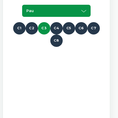
Pau
C1
C2
C3
C4
C5
C6
C7
C8