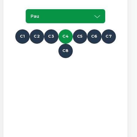
Pau
C1
C2
C3
C4
C5
C6
C7
C8