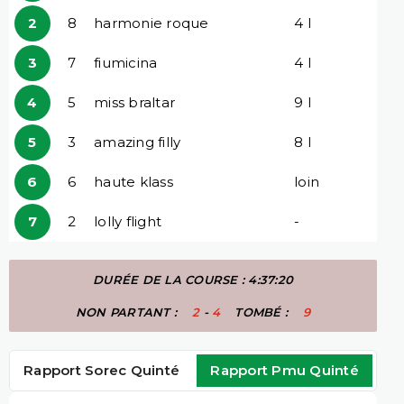
2
8
harmonie roque
4 l
3
7
fiumicina
4 l
4
5
miss braltar
9 l
5
3
amazing filly
8 l
6
6
haute klass
loin
7
2
lolly flight
-
DURÉE DE LA COURSE : 4:37:20
NON PARTANT :
2
-
4
TOMBÉ :
9
Rapport Sorec Quinté
Rapport Pmu Quinté