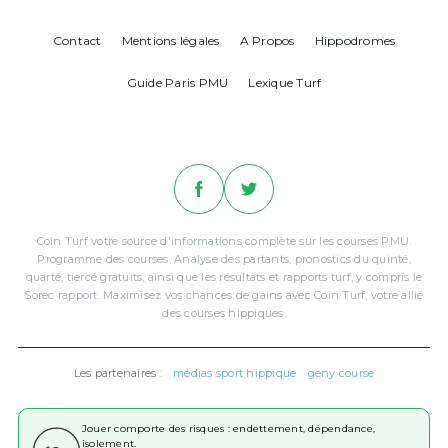
Contact
Mentions légales
A Propos
Hippodromes
Guide Paris PMU
Lexique Turf
Coin Turf votre source d'informations complète sur les courses PMU.
Programme des courses, Analyse des partants, pronostics du quinté,
quarté, tiercé gratuits, ainsi que les résultats et rapports turf, y compris le
Sorec rapport. Maximisez vos chances de gains avec Coin Turf, votre allié
des courses hippiques.
Les partenaires :
médias sport hippique
geny course
Jouer comporte des risques : endettement, dépendance,
isolement.