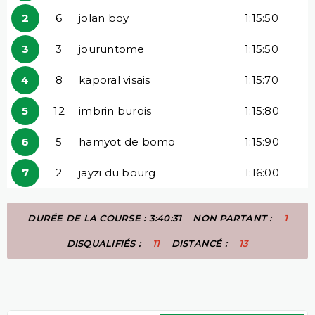
2
6
jolan boy
1:15:50
3
3
jouruntome
1:15:50
4
8
kaporal visais
1:15:70
5
12
imbrin burois
1:15:80
6
5
hamyot de bomo
1:15:90
7
2
jayzi du bourg
1:16:00
DURÉE DE LA COURSE : 3:40:31
NON PARTANT :
1
DISQUALIFIÉS :
11
DISTANCÉ :
13