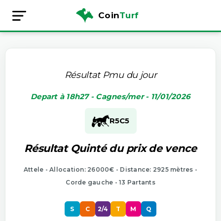
Coin
Turf
Résultat Pmu du jour
Depart à 18h27 - Cagnes/mer - 11/01/2026
R5
C5
Résultat Quinté du prix de vence
Attele - Allocation: 26000€ - Distance: 2925 mètres -
Corde gauche - 13 Partants
S
C
2/4
T
M
Q