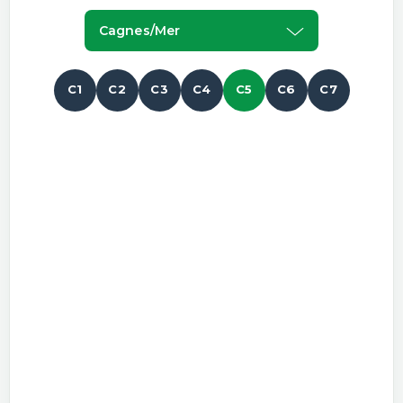
Cagnes/mer
C1
C2
C3
C4
C5
C6
C7