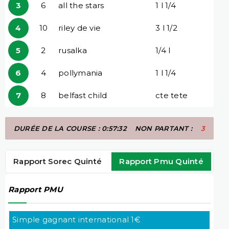
3
6
all the stars
1 l 1/4
4
10
riley de vie
3 l 1/2
5
2
rusalka
1/4 l
6
4
pollymania
1 l 1/4
7
8
belfast child
cte tete
DURÉE DE LA COURSE : 0:57:32
NON PARTANT :
3
Rapport Sorec Quinté
Rapport Pmu Quinté
Rapport PMU
Simple gagnant international 1€