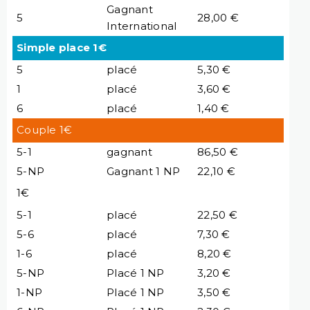
Gagnant
5
28,00 €
International
Simple place 1€
5
placé
5,30 €
1
placé
3,60 €
6
placé
1,40 €
Couple 1€
5-1
gagnant
86,50 €
5-NP
Gagnant 1 NP
22,10 €
1€
5-1
placé
22,50 €
5-6
placé
7,30 €
1-6
placé
8,20 €
5-NP
Placé 1 NP
3,20 €
1-NP
Placé 1 NP
3,50 €