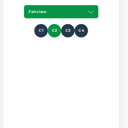
Fairview
C1
C2
C3
C4