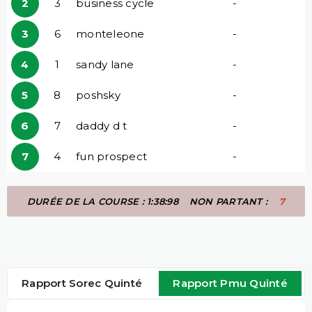
2
3
business cycle
-
3
6
monteleone
-
4
1
sandy lane
-
5
8
poshsky
-
6
7
daddy d t
-
7
4
fun prospect
-
DURÉE DE LA COURSE : 1:38:98
NON PARTANT :
7
Rapport Sorec Quinté
Rapport Pmu Quinté