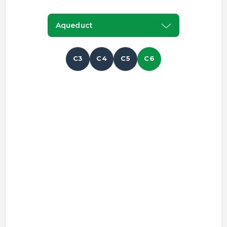
Aqueduct
C3
C4
C5
C6