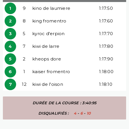
1
9
kino de laumiere
1:17:50
2
8
king fromentro
1:17:60
3
5
kyroc d'erpion
1:17:70
4
7
kiwi de larre
1:17:80
5
2
kheops dore
1:17:90
6
1
kaiser fromentro
1:18:00
7
12
kiwi de l'oison
1:18:10
DURÉE DE LA COURSE : 3:40:95
DISQUALIFIÉS :
4
-
6
-
10