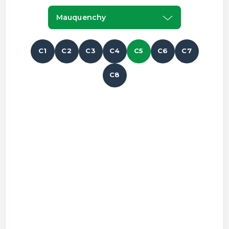
Mauquenchy
C1
C2
C3
C4
C5
C6
C7
C8