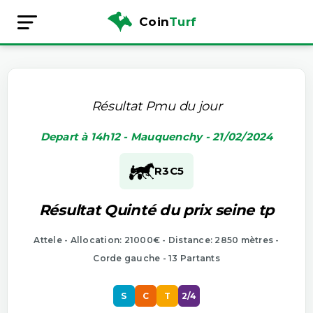
Coin
Turf
Résultat Pmu du jour
Depart à 14h12 - Mauquenchy - 21/02/2024
R3
C5
Résultat Quinté du prix seine tp
Attele - Allocation: 21000€ - Distance: 2850 mètres -
Corde gauche - 13 Partants
S
C
T
2/4