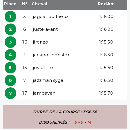
Place
N°
Cheval
Red.km
1
3
jagoar du trieux
1:16:00
2
6
juste avant
1:16:00
3
16
jirenzo
1:15:50
4
1
jackpot booster
1:16:30
5
13
joy of life
1:15:60
6
7
jazzman syga
1:16:30
7
17
jambavan
1:15:70
DURÉE DE LA COURSE : 3:36:56
DISQUALIFIÉS :
5
-
9
-
14