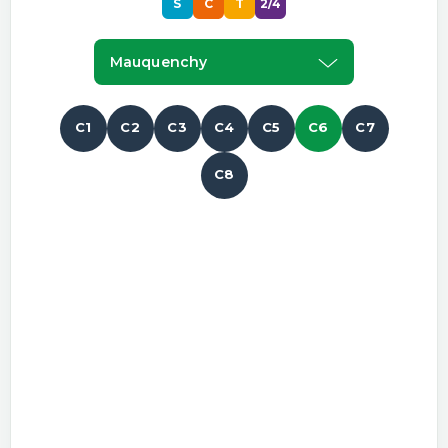
S
C
T
2/4
Mauquenchy
C1
C2
C3
C4
C5
C6
C7
C8