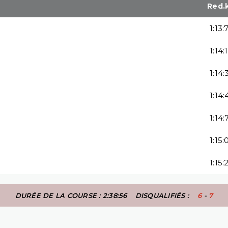
Red.
1:13:
1:14:
1:14:
1:14:
1:14:
1:15:
1:15:
DURÉE DE LA COURSE : 2:38:56
DISQUALIFIÉS :
6
-
7