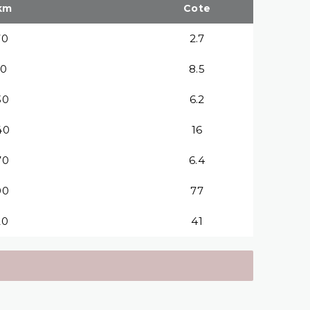
km
Cote
70
2.7
10
8.5
30
6.2
40
16
70
6.4
00
77
20
41