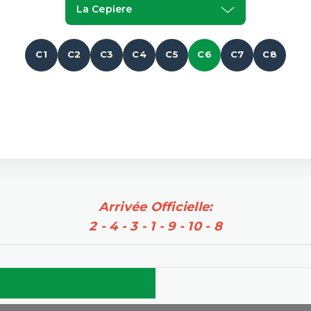
La Cepiere
C1
C2
C3
C4
C5
C6
C7
C8
Arrivée Officielle:
2 - 4 - 3 - 1 - 9 - 10 - 8