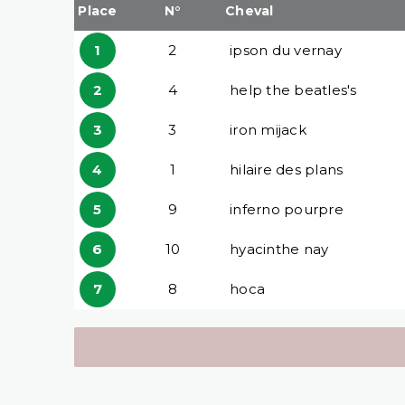
Place
N°
Cheval
1
2
ipson du vernay
2
4
help the beatles's
3
3
iron mijack
4
1
hilaire des plans
5
9
inferno pourpre
6
10
hyacinthe nay
7
8
hoca