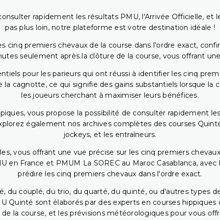
onsulter rapidement les résultats PMU, l'Arrivée Officielle, e
pas plus loin, notre plateforme est votre destination idéale !
 cinq premiers chevaux de la course dans l'ordre exact, confirm
utes seulement après la clôture de la course, vous offrant une
iels pour les parieurs qui ont réussi à identifier les cinq pre
 la cagnotte, ce qui signifie des gains substantiels lorsque la
les joueurs cherchant à maximiser leurs bénéfices.
piques, vous propose la possibilité de consulter rapidement les
. Explorez également nos archives complètes des courses Quinté
jockeys, et les entraîneurs.
bles, vous offrant une vue précise sur les cinq premiers chevaux
PMU en France et PMUM La SOREC au Maroc Casablanca, avec les 
prédire les cinq premiers chevaux dans l'ordre exact.
, du couplé, du trio, du quarté, du quinté, ou d'autres types d
U Quinté sont élaborés par des experts en courses hippiques qu
 de la course, et les prévisions météorologiques pour vous offrir