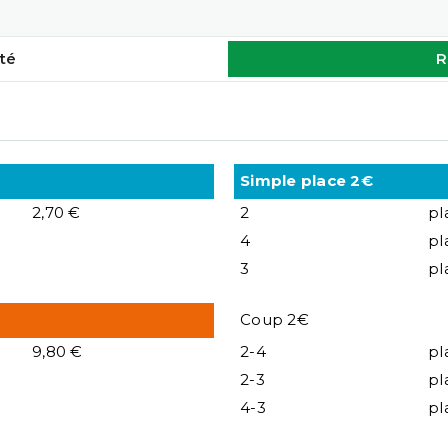
té
R
Simple place 2€
2,70 €
2
pl
4
pl
3
pl
Coup 2€
9,80 €
2-4
pl
2-3
pl
4-3
pl