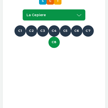
S
C
T
S
La Cepiere
C1
C2
C3
C4
C5
C6
C7
C8