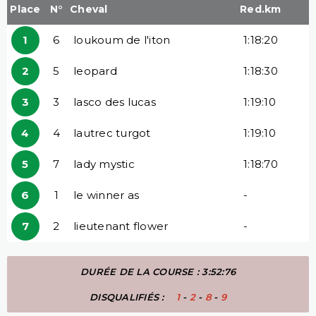
Place
N°
Cheval
Red.km
1
6
loukoum de l'iton
1:18:20
2
5
leopard
1:18:30
3
3
lasco des lucas
1:19:10
4
4
lautrec turgot
1:19:10
5
7
lady mystic
1:18:70
6
1
le winner as
-
7
2
lieutenant flower
-
DURÉE DE LA COURSE : 3:52:76
DISQUALIFIÉS :
1
-
2
-
8
-
9