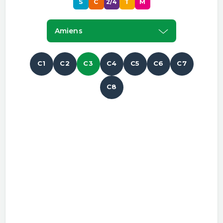
S
C
2/4
T
M
Amiens
C1
C2
C3
C4
C5
C6
C7
C8