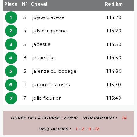
Place
N°
Cheval
Red.km
1
3
joyce d'aveze
1:14:20
2
4
july du guesne
1:14:20
3
5
jadeska
1:14:50
4
8
jessie lake
1:14:50
5
6
jalenza du bocage
1:14:80
6
11
junon des roses
1:15:30
7
7
jolie fleur or
1:15:40
DURÉE DE LA COURSE : 2:58:10
NON PARTANT :
14
DISQUALIFIÉS :
1
-
2
-
9
-
12