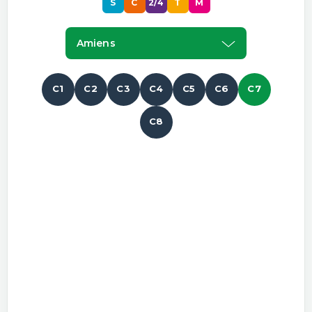
S
C
2/4
T
M
Amiens
C1
C2
C3
C4
C5
C6
C7
C8