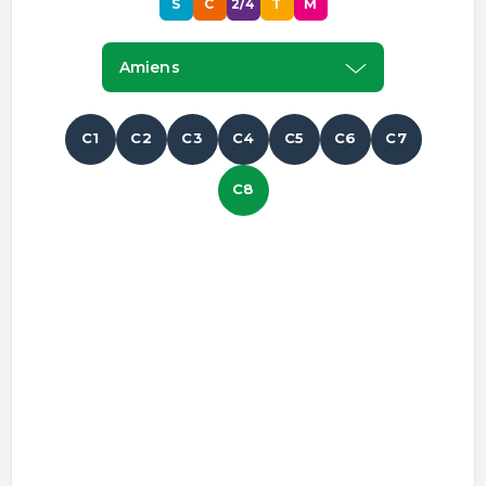
S
C
2/4
T
M
Amiens
C1
C2
C3
C4
C5
C6
C7
C8