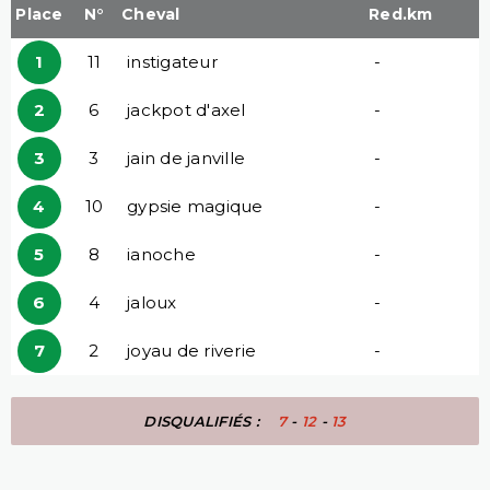
Place
N°
Cheval
Red.km
1
11
instigateur
-
2
6
jackpot d'axel
-
3
3
jain de janville
-
4
10
gypsie magique
-
5
8
ianoche
-
6
4
jaloux
-
7
2
joyau de riverie
-
DISQUALIFIÉS :
7
-
12
-
13