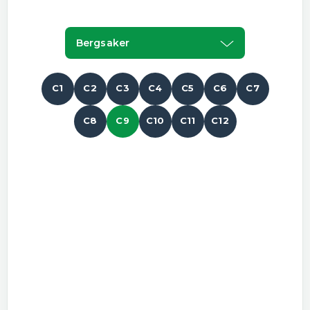
Bergsaker
C1
C2
C3
C4
C5
C6
C7
C8
C9
C10
C11
C12