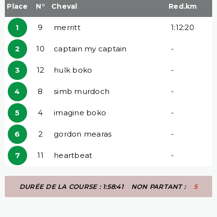
Place
N°
Cheval
Red.km
1
9
merritt
1:12:20
2
10
captain my captain
-
3
12
hulk boko
-
4
8
simb murdoch
-
5
4
imagine boko
-
6
2
gordon mearas
-
7
11
heartbeat
-
DURÉE DE LA COURSE : 1:58:41
NON PARTANT :
5