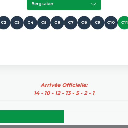
Bergsaker
C2
C3
C4
C5
C6
C7
C8
C9
C10
C11
Arrivée Officielle:
14 - 10 - 12 - 13 - 5 - 2 - 1