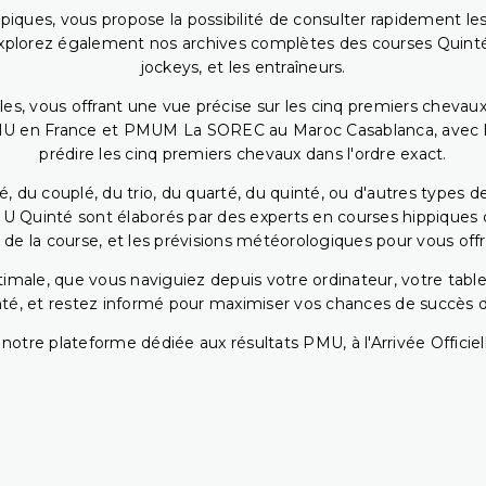
piques, vous propose la possibilité de consulter rapidement les
. Explorez également nos archives complètes des courses Quinté
jockeys, et les entraîneurs.
bles, vous offrant une vue précise sur les cinq premiers chevaux
PMU en France et PMUM La SOREC au Maroc Casablanca, avec les 
prédire les cinq premiers chevaux dans l'ordre exact.
, du couplé, du trio, du quarté, du quinté, ou d'autres types d
U Quinté sont élaborés par des experts en courses hippiques qu
 de la course, et les prévisions météorologiques pour vous offrir
ptimale, que vous naviguiez depuis votre ordinateur, votre t
té, et restez informé pour maximiser vos chances de succès dan
notre plateforme dédiée aux résultats PMU, à l'Arrivée Officiell