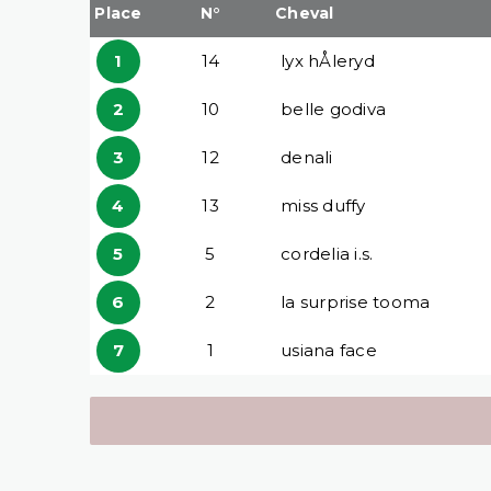
Place
N°
Cheval
1
14
lyx hÅleryd
2
10
belle godiva
3
12
denali
4
13
miss duffy
5
5
cordelia i.s.
6
2
la surprise tooma
7
1
usiana face