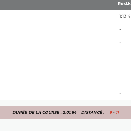
Red.
1:13:
-
-
-
-
-
-
DURÉE DE LA COURSE : 2:01:84
DISTANCÉ :
9
-
11